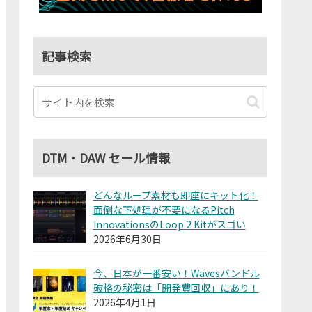
記事検索
DTM・DAW セール情報
どんなループ素材も即座にキット化！
面倒な下処理が不要になるPitch
InnovationsのLoop 2 Kitがスゴい
2026年6月30日
今、日本が一番安い！Wavesバンドル
破格の秘密は「開発費回収」にあり！
2026年4月1日