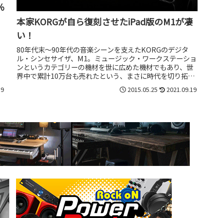
％
本家KORGが自ら復刻させたiPad版のM1が凄
い！
80年代末～90年代の音楽シーンを支えたKORGのデジタ
ル・シンセサイザ、M1。ミュージック・ワークステーショ
ンというカテゴリーの機材を世に広めた機材でもあり、世
界中で累計10万台も売れたという、まさに時代を切り拓い
た伝説の名機です。そのM...
19
2015.05.25
2021.09.19