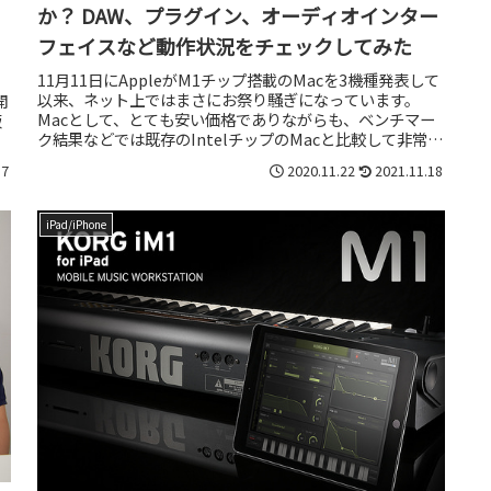
か？ DAW、プラグイン、オーディオインター
フェイスなど動作状況をチェックしてみた
11月11日にAppleがM1チップ搭載のMacを3機種発表して
以来、ネット上ではまさにお祭り騒ぎになっています。
開
Macとして、とても安い価格でありながらも、ベンチマー
販
ク結果などでは既存のIntelチップのMacと比較して非常に
好成績という...
17
2020.11.22
2021.11.18
iPad/iPhone