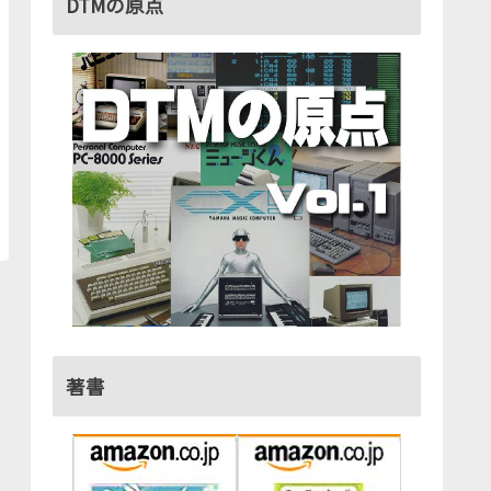
DTMの原点
著書