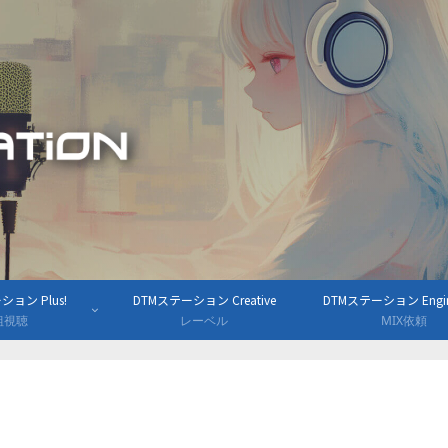
ョン Plus!
DTMステーション Creative
DTMステーション Engine
組視聴
レーベル
MIX依頼