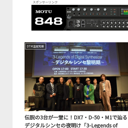
スポンサーリンク
DTM温故知新
伝説の3台が一堂に！DX7・D-50・M1で辿る
デジタルシンセの夜明け「3-Legends of