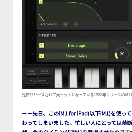
先日リリースされて大ヒットとなっている1988年リリースのM1を復刻させ
－－先日、このiM1 for iPad(以下iM1
わってしまいました。忙しい人にとっては禁
ぜ、今のタイミングでM1を登場させたのです