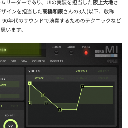
ムリーダーであり、UIの実装を担当した
阪上大地
さ
デザインを担当した
高橋和康
さんの3人(以下、敬称
、90年代のサウンドで演奏するためのテクニックなど
と思います。