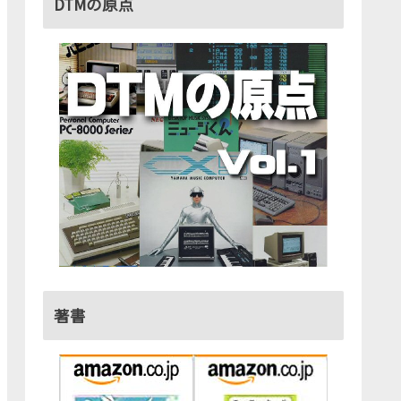
DTMの原点
著書