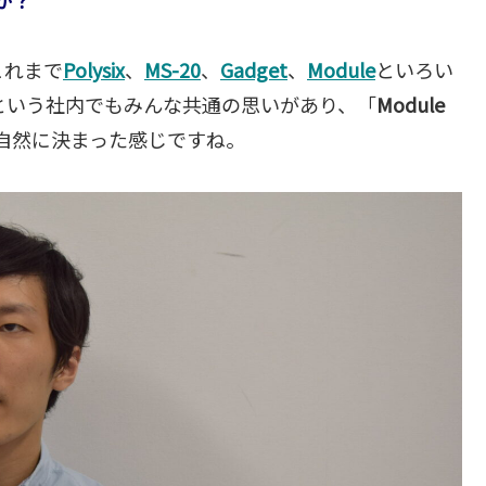
これまで
Polysix
、
MS-20
、
Gadget
、
Module
といろい
という社内でもみんな共通の思いがあり、「
Module
自然に決まった感じですね。