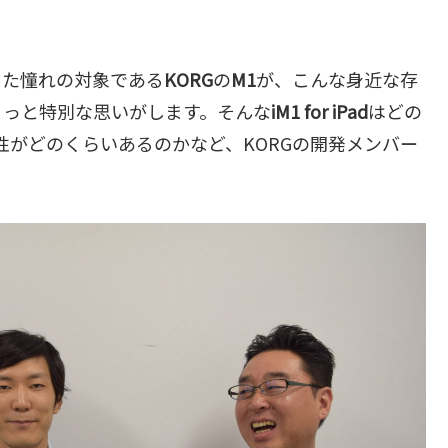
った憧れの対象である
KORG
の
M1
が、こんな身近な存
ょっと特別な思いがします。そんな
iM1 for iPad
はどの
性がどのくらいあるのかなど、KORGの開発メンバー