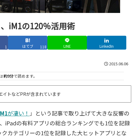
聞く、iM1の120％活用術
はてブ
LINE
LinkedIn
1
118
2015.06.06
は
約9分
で読めます。
エイトなどPRが含まれています
M1
が凄い！
」という記事で取り上げて大きな反響の
と、iPadの有料アプリの総合ランキングでも1位を記録
ックカテゴリーの1位を記録した大ヒットアプリとな