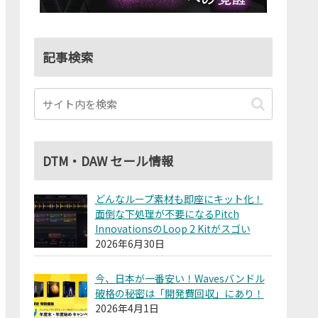
記事検索
DTM・DAW セール情報
どんなループ素材も即座にキット化！
面倒な下処理が不要になるPitch
InnovationsのLoop 2 Kitがスゴい
2026年6月30日
今、日本が一番安い！Wavesバンドル
破格の秘密は「開発費回収」にあり！
2026年4月1日