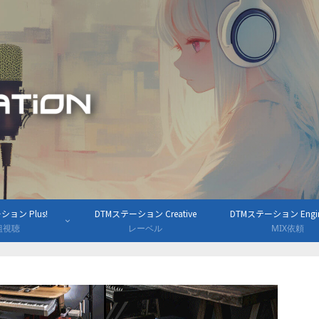
ョン Plus!
DTMステーション Creative
DTMステーション Engine
組視聴
レーベル
MIX依頼