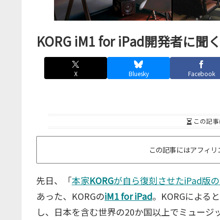
KORG iM1 for iPad開発者に
X
Bluesky
Facebook
この記事
この記事にはアフィリ
先日、「
本家
KORG
が自ら復刻させたiPad版の
あった、KORGの
iM1 for iPad
。KORGによる
し、日本を含む世界の20か国以上でミュージ