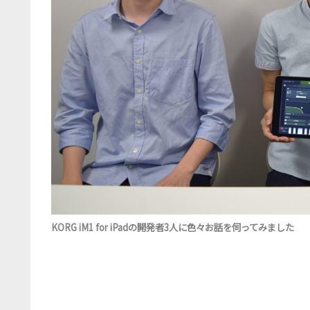
KORG iM1 for iPadの開発者3人に色々お話を伺ってみました