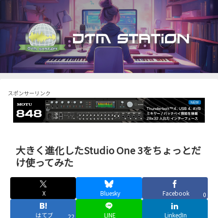
スポンサーリンク
大きく進化したStudio One 3をちょっとだ
け使ってみた
X
Bluesky
Facebook
0
はてブ
LINE
LinkedIn
22