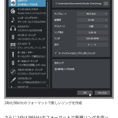
24bit/96kHzのフォーマットで新しいソングを作成
さらに24bit/96kHzのフォーマットで新規ソングを作っ