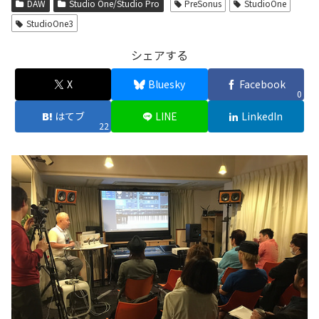
DAW
Studio One/Studio Pro
PreSonus
StudioOne
StudioOne3
シェアする
X
Bluesky
Facebook
0
はてブ
LINE
LinkedIn
22