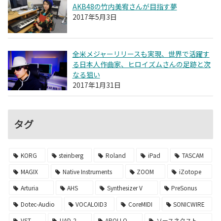
AKB48の竹内美宥さんが目指す夢
2017年5月3日
全米メジャーリリースも実現、世界で活躍す
る日本人作曲家、ヒロイズムさんの足跡と次
なる狙い
2017年1月31日
タグ
KORG
steinberg
Roland
iPad
TASCAM
MAGIX
Native Instruments
ZOOM
iZotope
Arturia
AHS
Synthesizer V
PreSonus
Dotec-Audio
VOCALOID3
CoreMIDI
SONICWIRE
VST
UAD-2
APOLLO
ソースネクスト