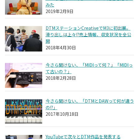
みた
2019年2月9日
DTMステーションCreativeでM3に初出展。
滑り出しは上々!?売上情報、収支状況を全公
開
2018年4月30日
今さら聞けない、「MIDIって何？」「MIDIっ
て古いの？」
2018年2月28日
今さら聞けない、「DTMとDAWって何が違う
の!?」
2017年10月18日
YouTubeで次々とDTM作品を発表する