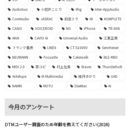
Audiobus
小岩井ことり
iRig
Inter-AppAudio
CoreAudio
JASRAC
初音ミク
NI
KOMPLETE
CASIO
VOICEROID
M3
iPhone
TR-808
AKAI
CeVIO AI
Universal Audio
江夏正晃
フランク重虎
LINE6
CT-S1000V
Sennheiser
NEUMANN
Focusrite
Cakewalk
BLE-MIDI
MIDI 2.0
耳コピ
村上社長
Waves
Thunderbolt
Antelope
IK Multimedia
結月ゆかり
UAD
NAMM
MOTU
DeeMax
AI
今月のアンケート
DTMユーザー調査のため年齢を教えてください(2026)