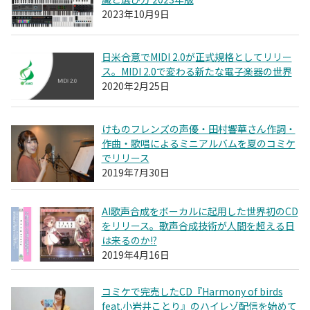
2023年10月9日
日米合意でMIDI 2.0が正式規格としてリリー
ス。MIDI 2.0で変わる新たな電子楽器の世界
2020年2月25日
けものフレンズの声優・田村響華さん作詞・
作曲・歌唱によるミニアルバムを夏のコミケ
でリリース
2019年7月30日
AI歌声合成をボーカルに起用した世界初のCD
をリリース。歌声合成技術が人間を超える日
は来るのか!?
2019年4月16日
コミケで完売したCD『Harmony of birds
feat.小岩井ことり』のハイレゾ配信を始めて