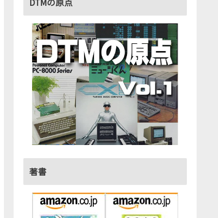
DTMの原点
著書