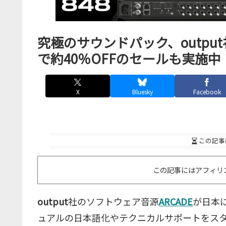
究極のサウンドパック、outpu
で約40％OFFのセールも実施中
X
Bluesky
Facebook
この記事
この記事にはアフィリ
output
社のソフトウェア音源
ARCADE
が日本に
ュアルの日本語化やテクニカルサポートをス