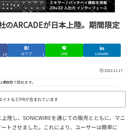
t社のARCADEが日本上陸。期間限定
はてブ
LINE
LinkedIn
14
1
2022.11.17
は
約8分
で読めます。
エイトなどPRが含まれています
上陸し、SONICWIREを通じての販売とともに、マニ
タートさせました。これにより、ユーザーは簡単に