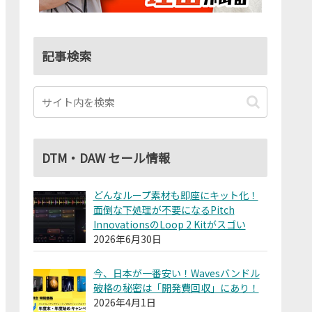
記事検索
DTM・DAW セール情報
どんなループ素材も即座にキット化！
面倒な下処理が不要になるPitch
InnovationsのLoop 2 Kitがスゴい
2026年6月30日
今、日本が一番安い！Wavesバンドル
破格の秘密は「開発費回収」にあり！
2026年4月1日