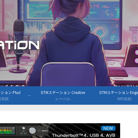
ョン Plus!
DTMステーション Creative
DTMステーション Engine
組視聴
レーベル
MIX依頼