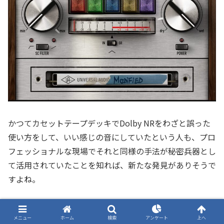
かつてカセットテープデッキでDolby NRをわざと誤った
使い方をして、いい感じの音にしていたという人も、プロ
フェッショナルな現場でそれと同様の手法が秘密兵器とし
て活用されていたことを知れば、新たな発見がありそうで
すよね。
A-Type Multiband Dynamic Enhancerは、単なるノスタル
メニュー
ホーム
検索
アンケート
上へ
ジーを超えた実用的なツールとして、現代の音楽制作にエ