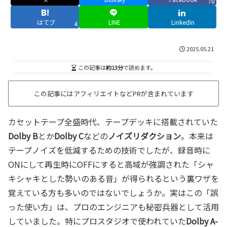
70
はてブ
LINE
LinkedIn
4
2025.05.21
この記事は
約13分
で読めます。
この記事にはアフィリエイトなどPRが含まれています
カセットテープ全盛時代、テープデッキに搭載されていた
Dolby B
とか
Dolby C
などの
ノイズリダクション
。本来は
テープノイズを低減するための技術でしたが、録音時に
ONにして再生時にOFFにすると高域が強調された「シャ
キシャキとした勢いのある音」が得られるという裏ワザを
覚えている方も多いのではないでしょうか。実はこの「誤
った使い方」は、プロのエンジニアも秘密兵器として活用
していました。特にプロスタジオで使われていた
Dolby A-