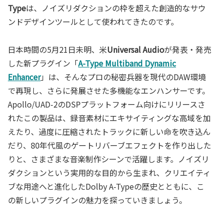
Type
は、ノイズリダクションの枠を超えた創造的なサウ
ンドデザインツールとして使われてきたのです。
日本時間の5月21日未明、米
Universal Audio
が発表・発売
した新プラグイン「
A-Type Multiband Dynamic
Enhancer
」は、そんなプロの秘密兵器を現代のDAW環境
で再現し、さらに発展させた多機能なエンハンサーです。
Apollo/UAD-2のDSPプラットフォーム向けにリリースさ
れたこの製品は、録音素材にエキサイティングな高域を加
えたり、過度に圧縮されたトラックに新しい命を吹き込ん
だり、80年代風のゲートリバーブエフェクトを作り出した
りと、さまざまな音楽制作シーンで活躍します。ノイズリ
ダクションという実用的な目的から生まれ、クリエイティ
ブな用途へと進化したDolby A-Typeの歴史とともに、こ
の新しいプラグインの魅力を探っていきましょう。