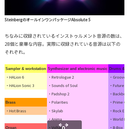
SteinbergのオールインワンパッケージAbsolute 5
ちなみに収録されているインストゥルメント音源の数は、
28個と豪華な内容。実際に収録されている音源は以下の
それぞれ。
Sampler & workstation
Synthesizer and electronic music
Drums & p
・HALion 6
・Retrologue 2
・Groove A
・HALion Sonic 3
・Sounds of Soul
・Future Pa
・Padshop 2
・Backbon
・Polarities
・Prime Cu
Brass
・Hot Brass
・Skylab
・Rock Esse
・Anima
・World Pe
・Voltage
・B-Box
Organ