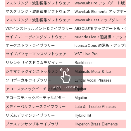
マスタリング・波形編集ソフトウェア
WaveLab Pro アップデート
マスタリング・波形編集ソフトウェア
WaveLab Elements アッ
マスタリング・波形編集ソフトウェア
WaveLab Cast アップグレード版
VSTインストゥルメント＆ライブラリー
ABSOLUTE アップデート版・
ライブレコーディングソフトウェア
Nuendo Live 2 通常版・アッ
オーケストラ・ライブラリー
Iconica Opus 通常版・アップ
ライブパフォーマンスソフトウェア
VST Live Pro
リシンセサイズドラムデザイナー
Backbone
シネマチックインストゥルメント
Materials-Metal & Ice
ソロボーカルライブラリー
Lyrical Vocal Phrases
スクロールできます
アコースティックバーチャルギター
Tguitar
アコースティックバーチャルギター
Mguitar
メディーバルフレーズライブラリー
Lute & Theorbo Phrases
リズムデザインライブラリー
Hybrid Hit
ブラスアンサンブルライブラリー
Hyperion Brass Elements