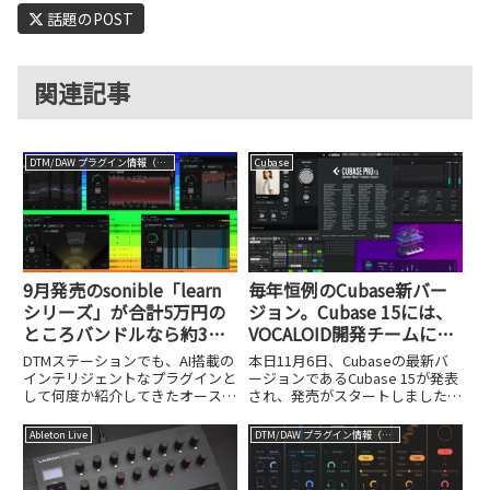
話題のPOST
関連記事
DTM/DAW プラグイン情報（VST AU AAX）
Cubase
9月発売のsonible「learn
毎年恒例のCubase新バー
シリーズ」が合計5万円の
ジョン。Cubase 15には、
ところバンドルなら約3万
VOCALOID開発チームによ
円！AIを駆使した新世代の
る新たなプラグイン、AIス
DTMステーションでも、AI搭載の
本日11月6日、Cubaseの最新バ
ミキシングがスゴすぎる！
テム分離、Newシンセ＆エ
インテリジェントなプラグインと
ージョンであるCubase 15が発表
して何度か紹介してきたオースト
され、発売がスタートしました。
フェクトが新搭載！
リアのメーカー、sonible。その
今回のアップデートでは、パター
sonibleから、新たに「learn」と
ンエディタのメロディックモード
Ableton Live
DTM/DAW プラグイン情報（VST AU AAX）
名付けられたシリーズが9月に日
追加、VOCALOID開発チームが作
本上陸し、その全5製品をバンド
った新たな歌声合成
ルした「...
VSTi「Omnivo...