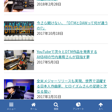
2018年2月28日
今さら聞けない、「DTMとDAWって何が違う
の!?」
2017年10月18日
YouTubeで次々とDTM作品を発表する
AKB48の竹内美宥さんが目指す夢
2017年5月3日
全米メジャーリリースも実現、世界で活躍す
る日本人作曲家、ヒロイズムさんの足跡と次
なる狙い
2017年1月31日
メニュー
ホーム
検索
アンケート
上へ