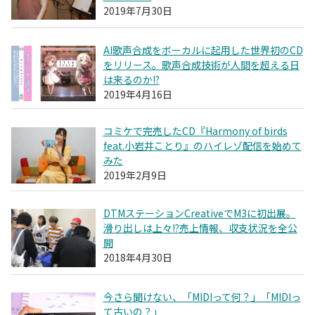
2019年7月30日
AI歌声合成をボーカルに起用した世界初のCD
をリリース。歌声合成技術が人間を超える日
は来るのか!?
2019年4月16日
コミケで完売したCD『Harmony of birds
feat.小岩井ことり』のハイレゾ配信を始めて
みた
2019年2月9日
DTMステーションCreativeでM3に初出展。
滑り出しは上々!?売上情報、収支状況を全公
開
2018年4月30日
今さら聞けない、「MIDIって何？」「MIDIっ
て古いの？」