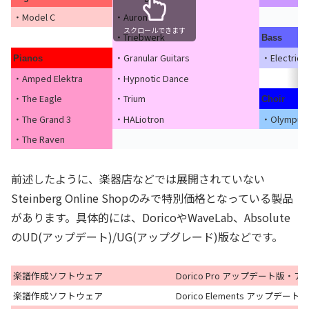
・Model C
・Auron
スクロールできます
・Triebwerk
Bass
・Granular Guitars
・Electric 
Pianos
・Amped Elektra
・Hypnotic Dance
・The Eagle
・Trium
Choir
・The Grand 3
・HALiotron
・Olympus C
・The Raven
前述したように、楽器店などでは展開されていない
Steinberg Online Shopのみで特別価格となっている製品
があります。具体的には、DoricoやWaveLab、Absolute
のUD(アップデート)/UG(アップグレード)版などです。
楽譜作成ソフトウェア
Dorico Pro アップデート版
楽譜作成ソフトウェア
Dorico Elements アップ