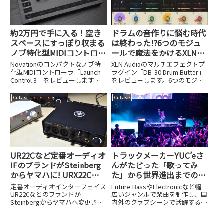
約2万円で手に入る！空き
ドラムの音作りに悩む時代
スペースにすっぽり収まる
は終わった!?6つのモジュ
ノブ特化型MIDIコントロー
ールで魔法をかけるXLN
ラ、Novation Launch
Audio DB-30 Drum Butter
Novationのコンパクトなノブ特
XLN Audioのマルチエフェクトプ
Control 3
が発売
化型MIDIコントローラ「Launch
ラグイン「DB-30 Drum Butter」
Control 3」をレビューします。
をレビューします。6つのモジュ
約2万円という価格と、空きスペ
ールでドラムの音作りを解決する
ースに収まるサイズ感を紹介しま
仕組みを紹介します。
Cubase
Cubase
す。
UR22Cなど定番オーディオ
トラックメーカーYUC’eさ
IFのブランドがSteinberg
んがたどった「歌ってみ
からヤマハに! URX22Cや
た」から世界進出までの道
UR22MK3など品番も変更
のり
定番オーディオインターフェイス
Future BassやElectronicなど幅
UR22Cなどのブランドが
広いジャンルで楽曲を制作し、国
Steinbergからヤマハへ変更され
内外のクラブシーンで活躍するア
ました。URX22CやUR22MK3など
ーティスト・YUC'e（ゆーしえ）
新しい品番と変更の背景を解説し
@yuce_eさん。小学生時代のミ