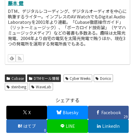
藤本 健
DTM、デジタルレコーディング、デジタルオーディオを中心に
執筆するライター。インプレスのAV WatchでもDigital Audio
Laboratoryを2001年より連載。「Cubase徹底操作ガイド」
（リットーミュージック）、「ボーカロイド技術論」（ヤマハ
ミュージックメディア）などの著書も多数ある。趣味は太陽光
発電、2004年より自宅の電気を太陽光発電で賄うほか、現在3
つの発電所を運用する発電所長でもある。
Cubase
DTMセール情報
Cyber Weeks
Dorico
steinberg
WaveLab
シェアする
X
Bluesky
Facebook
29
はてブ
LINE
LinkedIn
0