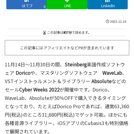
はてブ
LINE
LinkedIn
0
2022.11.15
この記事は
約7分
で読めます。
この記事にはアフィリエイトなどPRが含まれています
11月14日～11月30日の間、
Steinberg
楽譜作成ソフトウ
ェア
Dorico
や、マスタリングソフトウェア
WaveLab
、
VSTインストゥルメント＆ライブラリー
Absolute
などの
セール
Cyber Weeks 2022
が開催中です。Dorico、
WaveLab、Absoluteが50％OFFで購入できるタイミング
となっており、たとえばDorico Proであれば、通常63,360
円(税込)のところ31,680円(税込)でゲット可能。ほかにも
各種音源ライブラリー、iOSアプリのCubasis3も特別価格
で展開されています。