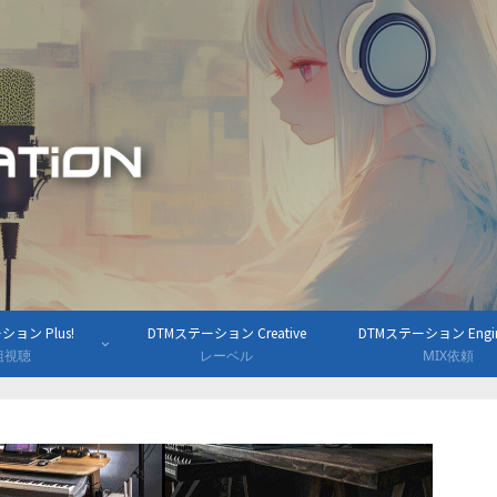
ョン Plus!
DTMステーション Creative
DTMステーション Engine
組視聴
レーベル
MIX依頼