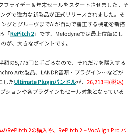
ラックフライデー＆年末セールをスタートさせました。そ
ミングで強力な新製品が正式リリースされました。そ
ングとグルーヴまでAIが自動で補正する機能を新搭
でる「
RePitch 2
」です。Melodyneでは最上位版にし
るのが、大きなポイントです。
込）が半額の5,775円と手ごろなので、それだけを購入する
nchro Arts製品、LANDR音源・プラグイン…などが
にした
Ultimate Pluginバンドル
が、
26,213円(税込)
リプションや各プラグインもセール対象となっている
。
h 2の購入や、RePitch 2 + VocAlign Pro バ