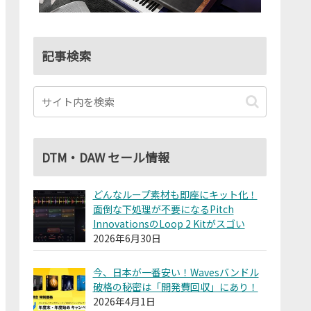
記事検索
DTM・DAW セール情報
どんなループ素材も即座にキット化！
面倒な下処理が不要になるPitch
InnovationsのLoop 2 Kitがスゴい
2026年6月30日
今、日本が一番安い！Wavesバンドル
破格の秘密は「開発費回収」にあり！
2026年4月1日