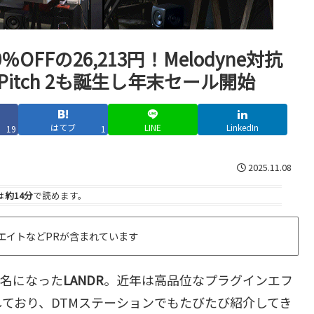
OFFの26,213円！Melodyne対抗
itch 2も誕生し年末セール開始
はてブ
LINE
LinkedIn
19
1
2025.11.08
は
約14分
で読めます。
エイトなどPRが含まれています
有名になった
LANDR
。近年は高品位なプラグインエフ
ており、DTMステーションでもたびたび紹介してき