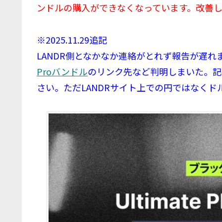
ンドルの購入ができなくなっています。改善
※2025.11.29追記
LANDR側となかなか連絡がとれず報告が遅れ
Proバンドル
のリンク先など判明しまいた。記
さい。ただLANDRサイト上での円ではなく