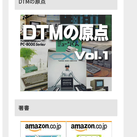
DTMの原点
著書