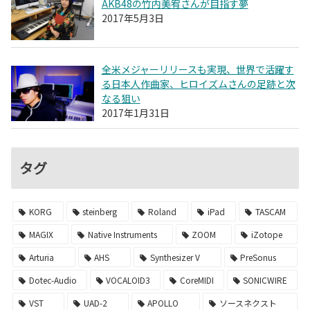
AKB48の竹内美宥さんが目指す夢
2017年5月3日
全米メジャーリリースも実現、世界で活躍す
る日本人作曲家、ヒロイズムさんの足跡と次
なる狙い
2017年1月31日
タグ
KORG
steinberg
Roland
iPad
TASCAM
MAGIX
Native Instruments
ZOOM
iZotope
Arturia
AHS
Synthesizer V
PreSonus
Dotec-Audio
VOCALOID3
CoreMIDI
SONICWIRE
VST
UAD-2
APOLLO
ソースネクスト