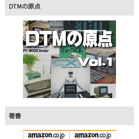
DTMの原点
著書