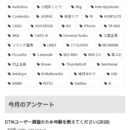
Audiobus
小岩井ことり
iRig
Inter-AppAudio
CoreAudio
JASRAC
初音ミク
NI
KOMPLETE
CASIO
VOICEROID
M3
iPhone
TR-808
AKAI
CeVIO AI
Universal Audio
江夏正晃
フランク重虎
LINE6
CT-S1000V
NEUMANN
Focusrite
Cakewalk
BLE-MIDI
MIDI 2.0
耳コピ
村上社長
Waves
Thunderbolt
Sennheiser
Antelope
IK Multimedia
結月ゆかり
UAD
NAMM
MOTU
DeeMax
AI
今月のアンケート
DTMユーザー調査のため年齢を教えてください(2026)
50代
(29%, 193 Votes)