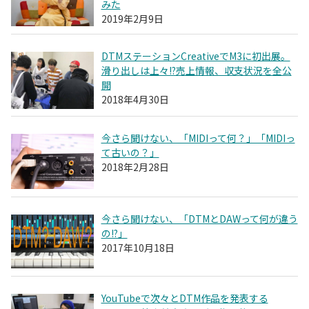
みた
2019年2月9日
DTMステーションCreativeでM3に初出展。
滑り出しは上々!?売上情報、収支状況を全公
開
2018年4月30日
今さら聞けない、「MIDIって何？」「MIDIっ
て古いの？」
2018年2月28日
今さら聞けない、「DTMとDAWって何が違う
の!?」
2017年10月18日
YouTubeで次々とDTM作品を発表する