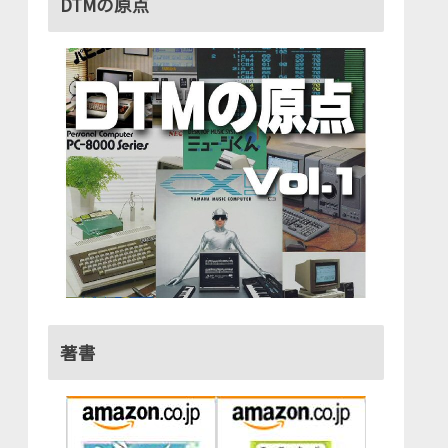
DTMの原点
著書