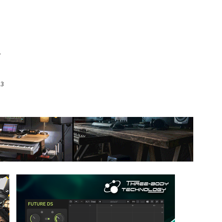
、
し
23