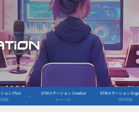
ョン Plus!
DTMステーション Creative
DTMステーション Engine
組視聴
レーベル
MIX依頼