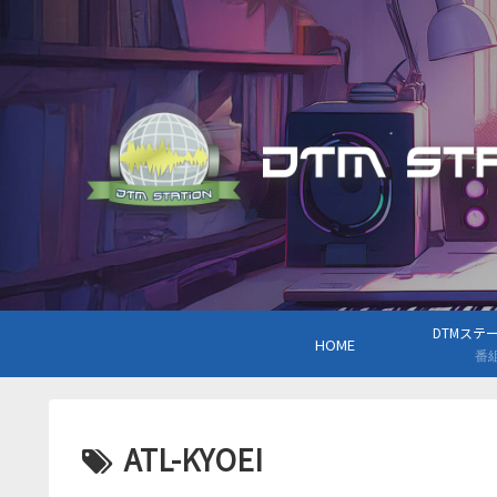
DTMステーシ
HOME
番
ATL-KYOEI