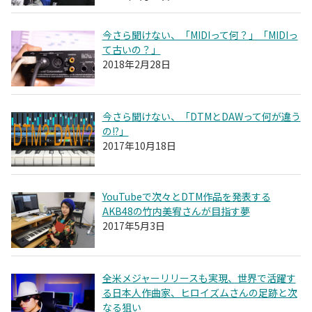
今さら聞けない、「MIDIって何？」「MIDIっ
て古いの？」
2018年2月28日
今さら聞けない、「DTMとDAWって何が違う
の!?」
2017年10月18日
YouTubeで次々とDTM作品を発表する
AKB48の竹内美宥さんが目指す夢
2017年5月3日
全米メジャーリリースも実現、世界で活躍す
る日本人作曲家、ヒロイズムさんの足跡と次
なる狙い