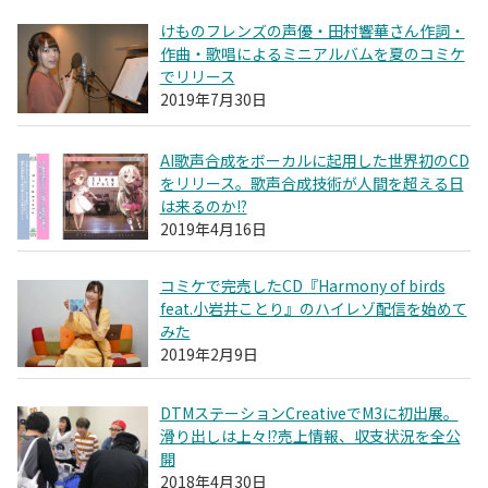
けものフレンズの声優・田村響華さん作詞・
作曲・歌唱によるミニアルバムを夏のコミケ
でリリース
2019年7月30日
AI歌声合成をボーカルに起用した世界初のCD
をリリース。歌声合成技術が人間を超える日
は来るのか!?
2019年4月16日
コミケで完売したCD『Harmony of birds
feat.小岩井ことり』のハイレゾ配信を始めて
みた
2019年2月9日
DTMステーションCreativeでM3に初出展。
滑り出しは上々!?売上情報、収支状況を全公
開
2018年4月30日