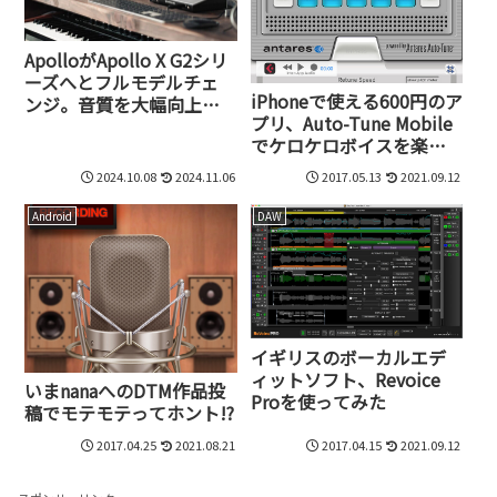
ApolloがApollo X G2シリ
ーズへとフルモデルチェ
iPhoneで使える600円のア
ンジ。音質を大幅向上さ
プリ、Auto-Tune Mobile
せ、Sonarworks SoundID
でケロケロボイスを楽し
でのDSPキャリブレーショ
もう！
ンにも対応
2024.10.08
2024.11.06
2017.05.13
2021.09.12
Android
DAW
イギリスのボーカルエデ
ィットソフト、Revoice
いまnanaへのDTM作品投
Proを使ってみた
稿でモテモテってホント!?
2017.04.25
2021.08.21
2017.04.15
2021.09.12