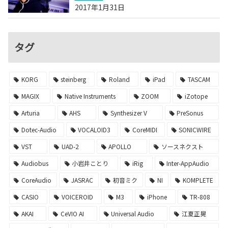
2017年1月31日
タグ
KORG
steinberg
Roland
iPad
TASCAM
MAGIX
Native Instruments
ZOOM
iZotope
Arturia
AHS
Synthesizer V
PreSonus
Dotec-Audio
VOCALOID3
CoreMIDI
SONICWIRE
VST
UAD-2
APOLLO
ソースネクスト
Audiobus
小岩井ことり
iRig
Inter-AppAudio
CoreAudio
JASRAC
初音ミク
NI
KOMPLETE
CASIO
VOICEROID
M3
iPhone
TR-808
AKAI
CeVIO AI
Universal Audio
江夏正晃