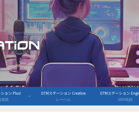
ョン Plus!
DTMステーション Creative
DTMステーション Engine
組視聴
レーベル
MIX依頼