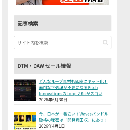
記事検索
DTM・DAW セール情報
どんなループ素材も即座にキット化！
面倒な下処理が不要になるPitch
InnovationsのLoop 2 Kitがスゴい
2026年6月30日
今、日本が一番安い！Wavesバンドル
破格の秘密は「開発費回収」にあり！
2026年4月1日