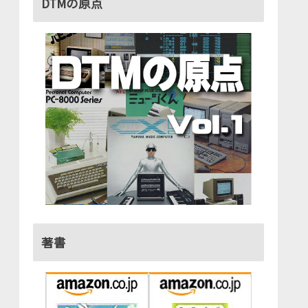
DTMの原点
著書