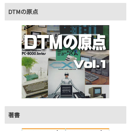
DTMの原点
著書