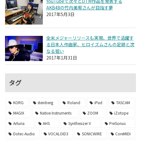
YouTubeで次々とDTM作品を発表する
AKB48の竹内美宥さんが目指す夢
2017年5月3日
全米メジャーリリースも実現、世界で活躍す
る日本人作曲家、ヒロイズムさんの足跡と次
なる狙い
2017年1月31日
タグ
KORG
steinberg
Roland
iPad
TASCAM
MAGIX
Native Instruments
ZOOM
iZotope
Arturia
AHS
Synthesizer V
PreSonus
Dotec-Audio
VOCALOID3
SONICWIRE
CoreMIDI