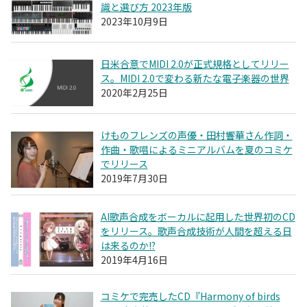
識と選び方 2023年版
2023年10月9日
日米合意でMIDI 2.0が正式規格としてリリー
ス。MIDI 2.0で変わる新たな電子楽器の世界
2020年2月25日
けものフレンズの声優・田村響華さん作詞・
作曲・歌唱によるミニアルバムを夏のコミケ
でリリース
2019年7月30日
AI歌声合成をボーカルに起用した世界初のCD
をリリース。歌声合成技術が人間を超える日
は来るのか!?
2019年4月16日
コミケで完売したCD『Harmony of birds