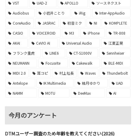
VST
UAD-2
APOLLO
ソースネクスト
Audiobus
小岩井ことり
iRig
Inter-AppAudio
CoreAudio
JASRAC
初音ミク
NI
KOMPLETE
CASIO
VOICEROID
M3
iPhone
TR-808
AKAI
CeVIO AI
Universal Audio
江夏正晃
フランク重虎
LINE6
CT-S1000V
Sennheiser
NEUMANN
Focusrite
Cakewalk
BLE-MIDI
MIDI 2.0
耳コピ
村上社長
Waves
Thunderbolt
Antelope
IK Multimedia
結月ゆかり
UAD
NAMM
MOTU
DeeMax
AI
今月のアンケート
DTMユーザー調査のため年齢を教えてください(2026)