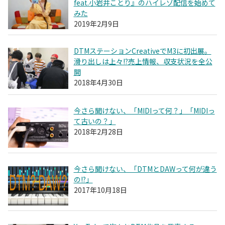
feat.小岩井ことり』のハイレゾ配信を始めて
みた
2019年2月9日
DTMステーションCreativeでM3に初出展。
滑り出しは上々!?売上情報、収支状況を全公
開
2018年4月30日
今さら聞けない、「MIDIって何？」「MIDIっ
て古いの？」
2018年2月28日
今さら聞けない、「DTMとDAWって何が違う
の!?」
2017年10月18日