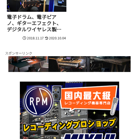
電子ドラム、電子ピア
ノ、ギターエフェクト、
デジタルワイヤレス製
品…、DSP技術で飛躍する
2018.11.17
2020.10.04
大手中国楽器メーカー、
Cherub Technologyの戦
略と野望
スポンサーリンク