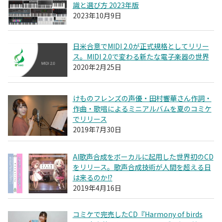
識と選び方 2023年版
2023年10月9日
日米合意でMIDI 2.0が正式規格としてリリー
ス。MIDI 2.0で変わる新たな電子楽器の世界
2020年2月25日
けものフレンズの声優・田村響華さん作詞・
作曲・歌唱によるミニアルバムを夏のコミケ
でリリース
2019年7月30日
AI歌声合成をボーカルに起用した世界初のCD
をリリース。歌声合成技術が人間を超える日
は来るのか!?
2019年4月16日
コミケで完売したCD『Harmony of birds