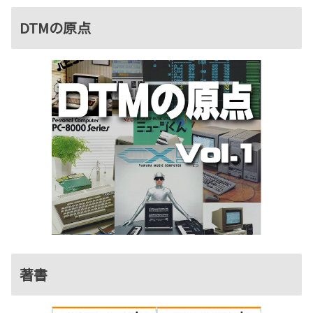
DTMの原点
著書