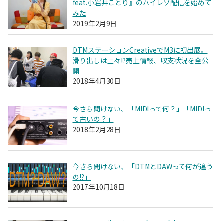
feat.小岩井ことり』のハイレゾ配信を始めて
みた
2019年2月9日
DTMステーションCreativeでM3に初出展。
滑り出しは上々!?売上情報、収支状況を全公
開
2018年4月30日
今さら聞けない、「MIDIって何？」「MIDIっ
て古いの？」
2018年2月28日
今さら聞けない、「DTMとDAWって何が違う
の!?」
2017年10月18日