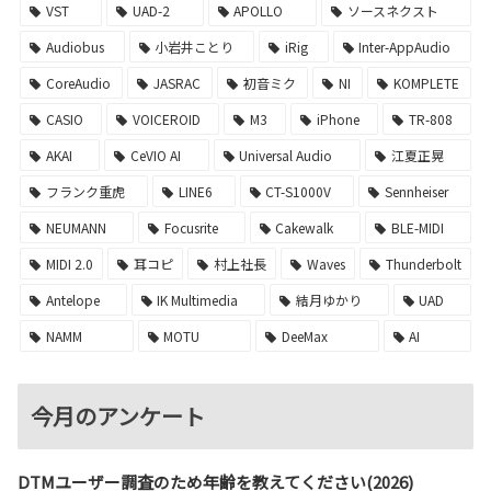
VST
UAD-2
APOLLO
ソースネクスト
Audiobus
小岩井ことり
iRig
Inter-AppAudio
CoreAudio
JASRAC
初音ミク
NI
KOMPLETE
CASIO
VOICEROID
M3
iPhone
TR-808
AKAI
CeVIO AI
Universal Audio
江夏正晃
フランク重虎
LINE6
CT-S1000V
Sennheiser
NEUMANN
Focusrite
Cakewalk
BLE-MIDI
MIDI 2.0
耳コピ
村上社長
Waves
Thunderbolt
Antelope
IK Multimedia
結月ゆかり
UAD
NAMM
MOTU
DeeMax
AI
今月のアンケート
DTMユーザー調査のため年齢を教えてください(2026)