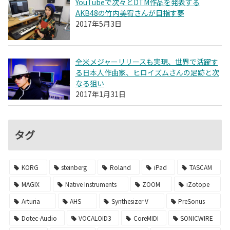
YouTubeで次々とDTM作品を発表する
AKB48の竹内美宥さんが目指す夢
2017年5月3日
全米メジャーリリースも実現、世界で活躍す
る日本人作曲家、ヒロイズムさんの足跡と次
なる狙い
2017年1月31日
タグ
KORG
steinberg
Roland
iPad
TASCAM
MAGIX
Native Instruments
ZOOM
iZotope
Arturia
AHS
Synthesizer V
PreSonus
Dotec-Audio
VOCALOID3
CoreMIDI
SONICWIRE