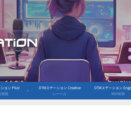
ョン Plus!
DTMステーション Creative
DTMステーション Engine
組視聴
レーベル
MIX依頼