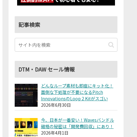
記事検索
DTM・DAW セール情報
どんなループ素材も即座にキット化！
面倒な下処理が不要になるPitch
InnovationsのLoop 2 Kitがスゴい
2026年6月30日
今、日本が一番安い！Wavesバンドル
破格の秘密は「開発費回収」にあり！
2026年4月1日