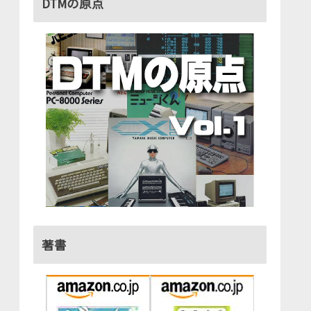
DTMの原点
著書