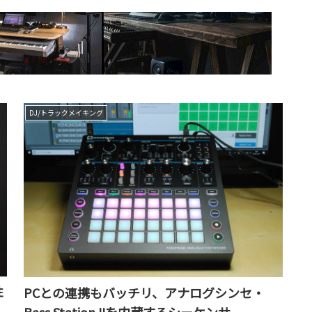
DJ/トラックメイキング
性
PCとの連携もバッチリ、アナログシンセ・
Bass Station IIを内蔵するシーケンサ、