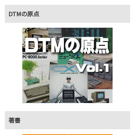
DTMの原点
著書