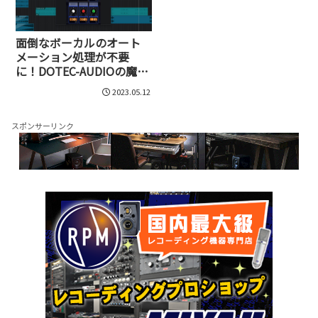
面倒なボーカルのオート
メーション処理が不要
に！DOTEC-AUDIOの魔法
のツール、DeeTrimX誕生
2023.05.12
スポンサーリンク