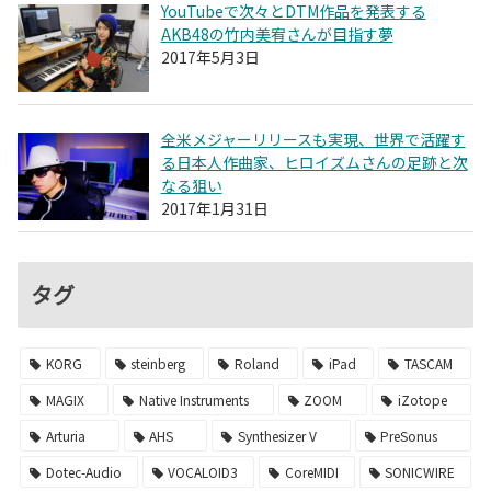
YouTubeで次々とDTM作品を発表する
AKB48の竹内美宥さんが目指す夢
2017年5月3日
全米メジャーリリースも実現、世界で活躍す
る日本人作曲家、ヒロイズムさんの足跡と次
なる狙い
2017年1月31日
タグ
KORG
steinberg
Roland
iPad
TASCAM
MAGIX
Native Instruments
ZOOM
iZotope
Arturia
AHS
Synthesizer V
PreSonus
Dotec-Audio
VOCALOID3
CoreMIDI
SONICWIRE