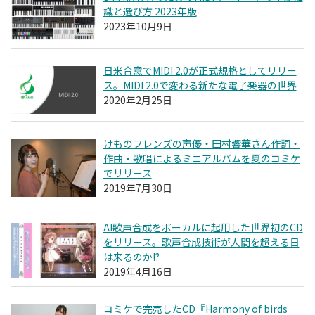
識と選び方 2023年版
2023年10月9日
日米合意でMIDI 2.0が正式規格としてリリー
ス。MIDI 2.0で変わる新たな電子楽器の世界
2020年2月25日
けものフレンズの声優・田村響華さん作詞・
作曲・歌唱によるミニアルバムを夏のコミケ
でリリース
2019年7月30日
AI歌声合成をボーカルに起用した世界初のCD
をリリース。歌声合成技術が人間を超える日
は来るのか!?
2019年4月16日
コミケで完売したCD『Harmony of birds