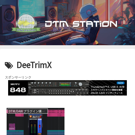
DeeTrimX
スポンサーリンク
DTM/DAW プラグイン情報（VST AU AAX）