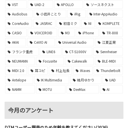
VST
UAD-2
APOLLO
ソースネクスト
Audiobus
小岩井ことり
iRig
Inter-AppAudio
CoreAudio
JASRAC
初音ミク
NI
KOMPLETE
CASIO
VOICEROID
M3
iPhone
TR-808
AKAI
CeVIO AI
Universal Audio
江夏正晃
フランク重虎
LINE6
CT-S1000V
Sennheiser
NEUMANN
Focusrite
Cakewalk
BLE-MIDI
MIDI 2.0
耳コピ
村上社長
Waves
Thunderbolt
Antelope
IK Multimedia
結月ゆかり
UAD
NAMM
MOTU
DeeMax
AI
今月のアンケート
DTMユーザー調査のため年齢を教えてください(2026)