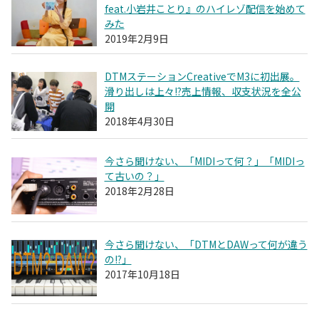
feat.小岩井ことり』のハイレゾ配信を始めて
みた
2019年2月9日
DTMステーションCreativeでM3に初出展。
滑り出しは上々!?売上情報、収支状況を全公
開
2018年4月30日
今さら聞けない、「MIDIって何？」「MIDIっ
て古いの？」
2018年2月28日
今さら聞けない、「DTMとDAWって何が違う
の!?」
2017年10月18日