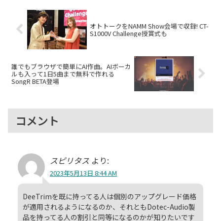
ルした「...
オトトークをNAMM Show会場で収録! CT-
S1000V Challenge授賞式も
誰でもブラウザで簡単にAI作曲。AIボーカ
ルも入って1日5曲まで無料で作れる
SongR BETA登場
コメント
スピリタス
より:
2023年5月13日 8:44 AM
DeeTrimを既に持ってる人は個別のアップグレード価格
が適用されるようになるのか、それともDotec-Audio製
品を持ってる人の割引と同等になるのかが知りたいです