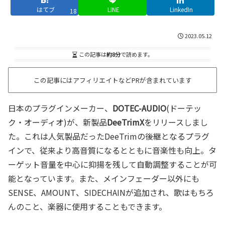
はてブ
LINE
LinkedIn
18
2023.05.12
この記事は
約8分
で読めます。
この記事にはアフィリエイトなどPRが含まれています
日本のプラグインメーカー、
DOTEC-AUDIO
(ドーテッ
ク・オーディオ)が、新製品
DeeTrimX
をリリースしまし
た。これは人気製品だったDeeTrimの後継となるプラグ
インで、従来より高音質になるとともに音楽性も向上。タ
ーゲット音量を中心に抑揚を残して自動調整することが可
能となっています。また、メインフェーダー以外にも
SENSE、AMOUNT、SIDECHAINが追加され、歌はもちろ
んのこと、楽器に使用することもできます。