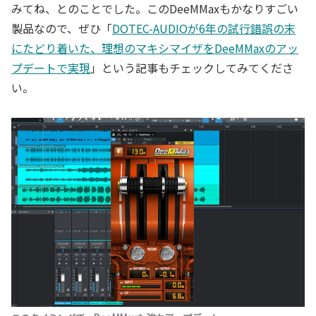
みてね、とのことでした。このDeeMMaxもかなりすごい
製品なので、ぜひ「
DOTEC-AUDIOが6年の試行錯誤の末
にたどり着いた、理想のマキシマイザをDeeMMaxのアッ
プデートで実現
」という記事もチェックしてみてくださ
い。