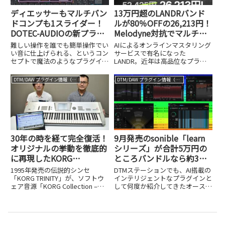
ディエッサーもマルチバン
13万円超のLANDRバンド
ドコンプも1スライダー！
ルが80％OFFの26,213円！
DOTEC-AUDIOの新プラグ
Melodyne対抗でマルチト
イン「DeeVocalTools」で
ラック編集可能なRePitch
難しい操作を誰でも簡単操作でい
AIによるオンラインマスタリング
ボーカル処理が魔法のよう
2も誕生し年末セール開始
い音に仕上げられる、というコン
サービスで有名になった
セプトで魔法のようなプラグイン
LANDR。近年は高品位なプラグ
に簡単に
を次々と生み出してきた日本のプ
インエフェクトやインストゥルメ
ラグインメーカー、DOTEC-
ントの開発にも注力しており、
DTM/DAW プラグイン情報（VST AU AAX）
DTM/DAW プラグイン情報（VST AU AAX）
AUDIO。そのDOTEC-AUDIOか
DTMステーションでもたびたび紹
ら、今度はボーカル処理に特化し
介してきました。そのLANDR
た新プラグイン「De...
が、10月30日からブラックフラ
イ...
30年の時を経て完全復活！
9月発売のsonible「learn
オリジナルの挙動を徹底的
シリーズ」が合計5万円の
に再現したKORG
ところバンドルなら約3万
Collection – TRINITYの開
円！AIを駆使した新世代の
1995年発売の伝説的シンセ
DTMステーションでも、AI搭載の
発秘話
ミキシングがスゴすぎる！
「KORG TRINITY」が、ソフトウ
インテリジェントなプラグインと
ェア音源「KORG Collection –
して何度か紹介してきたオースト
TRINITY」として復活しました。
リアのメーカー、sonible。その
オリジナルの挙動を再現した開発
sonibleから、新たに「learn」と
秘話を紹介します。
名付けられたシリーズが9月に日
本上陸し、その全5製品をバンド