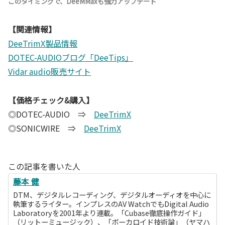
このタイミングで、DeeMMaxも強力アップデート
【関連情報】
DeeTrimX製品情報
DOTEC-AUDIOブログ「DeeTips」
Vidar audio販売サイト
【価格チェック&購入】
◎DOTEC-AUDIO ⇒
DeeTrimX
◎SONICWIRE ⇒
DeeTrimX
この記事を書いた人
藤本 健
DTM、デジタルレコーディング、デジタルオーディオを中心に
執筆するライター。インプレスのAV WatchでもDigital Audio
Laboratoryを2001年より連載。「Cubase徹底操作ガイド」
（リットーミュージック）、「ボーカロイド技術論」（ヤマハ