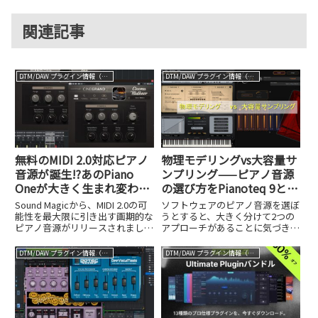
関連記事
DTM/DAW プラグイン情報（VST AU AAX）
DTM/DAW プラグイン情報（VST AU AAX）
無料のMIDI 2.0対応ピアノ
物理モデリングvs大容量サ
音源が誕生!?あのPiano
ンプリング——ピアノ音源
Oneが大きく生まれ変わる
の選び方をPianoteq 9と
とともに、より高性能な
Ivory 3 German Dで徹底検
Sound Magicから、MIDI 2.0の可
ソフトウェアのピアノ音源を選ぼ
CineGrand2も登場
証
能性を最大限に引き出す画期的な
うとすると、大きく分けて2つの
ピアノ音源がリリースされまし
アプローチがあることに気づきま
た。CineGrand2（通常価格$199
す。ひとつは「物理モデリン
＝約30,000円、現在リリースセー
グ」、もうひとつは「大容量サン
DTM/DAW プラグイン情報（VST AU AAX）
DTM/DAW プラグイン情報（VST AU AAX）
ル中で半額の$99＝約15,000円）
プリング」です。どちらもリアル
は世界初のフル機能...
なピアノサウンドを目指している
のは同じですが、その哲学も、使
い勝...