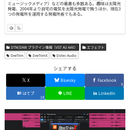
ミュージックメディア）などの著書も多数ある。趣味は太陽光
発電、2004年より自宅の電気を太陽光発電で賄うほか、現在3
つの発電所を運用する発電所長でもある。
DTM/DAW プラグイン情報（VST AU AAX）
エフェクト
DeeTrim
DeeTrimX
Dotec-Audio
シェアする
X
Bluesky
Facebook
0
はてブ
LINE
LinkedIn
18