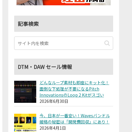
記事検索
DTM・DAW セール情報
どんなループ素材も即座にキット化！
面倒な下処理が不要になるPitch
InnovationsのLoop 2 Kitがスゴい
2026年6月30日
今、日本が一番安い！Wavesバンドル
破格の秘密は「開発費回収」にあり！
2026年4月1日