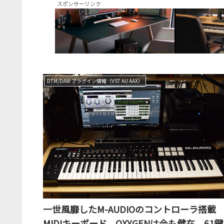
スポンサーリンク
DTM/DAW プラグイン情報（VST AU AAX）
一世風靡したM-AUDIOのコントローラ搭載
MIDIキーボード、OXYGENは今も健在。61鍵