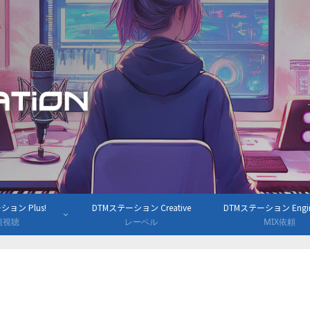
ョン Plus!
DTMステーション Creative
DTMステーション Engine
組視聴
レーベル
MIX依頼