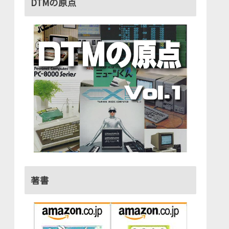
DTMの原点
著書