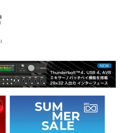
懐
前
21