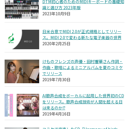
DTM初心者のためのMIDIキーボードの基礎知
識と選び方 2023年版
2023年10月9日
日米合意でMIDI 2.0が正式規格としてリリー
ス。MIDI 2.0で変わる新たな電子楽器の世界
2020年2月25日
けものフレンズの声優・田村響華さん作詞・
作曲・歌唱によるミニアルバムを夏のコミケ
でリリース
2019年7月30日
AI歌声合成をボーカルに起用した世界初のCD
をリリース。歌声合成技術が人間を超える日
は来るのか!?
2019年4月16日
コミケで完売したCD『Harmony of birds