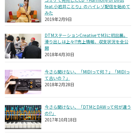
feat.小岩井ことり』のハイレゾ配信を始めて
みた
2019年2月9日
DTMステーションCreativeでM3に初出展。
滑り出しは上々!?売上情報、収支状況を全公
開
2018年4月30日
今さら聞けない、「MIDIって何？」「MIDIっ
て古いの？」
2018年2月28日
今さら聞けない、「DTMとDAWって何が違う
の!?」
2017年10月18日