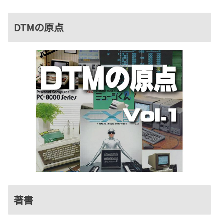
DTMの原点
著書