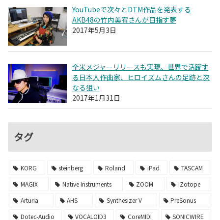
YouTubeで次々とDTM作品を発表する
AKB48の竹内美宥さんが目指す夢
2017年5月3日
全米メジャーリリースも実現、世界で活躍す
る日本人作曲家、ヒロイズムさんの足跡と次
なる狙い
2017年1月31日
タグ
KORG
steinberg
Roland
iPad
TASCAM
MAGIX
Native Instruments
ZOOM
iZotope
Arturia
AHS
Synthesizer V
PreSonus
Dotec-Audio
VOCALOID3
CoreMIDI
SONICWIRE