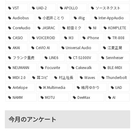
VST
UAD-2
APOLLO
ソースネクスト
Audiobus
小岩井ことり
iRig
Inter-AppAudio
CoreAudio
JASRAC
初音ミク
NI
KOMPLETE
CASIO
VOICEROID
M3
iPhone
TR-808
AKAI
CeVIO AI
Universal Audio
江夏正晃
フランク重虎
LINE6
CT-S1000V
Sennheiser
NEUMANN
Focusrite
Cakewalk
BLE-MIDI
MIDI 2.0
耳コピ
村上社長
Waves
Thunderbolt
Antelope
IK Multimedia
結月ゆかり
UAD
NAMM
MOTU
DeeMax
AI
今月のアンケート