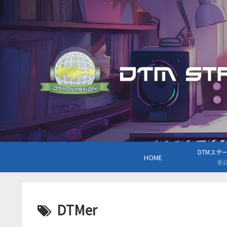
DTMステーシ
HOME
番
DTMer