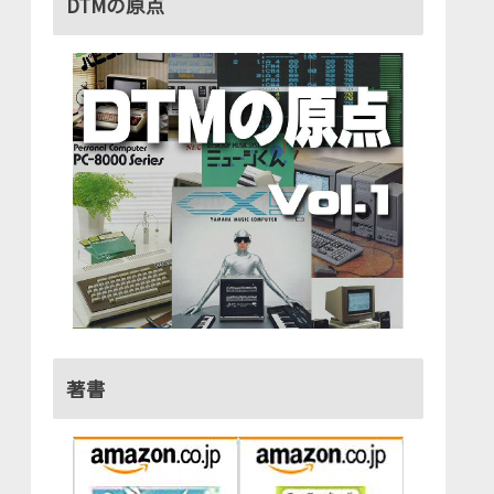
DTMの原点
著書