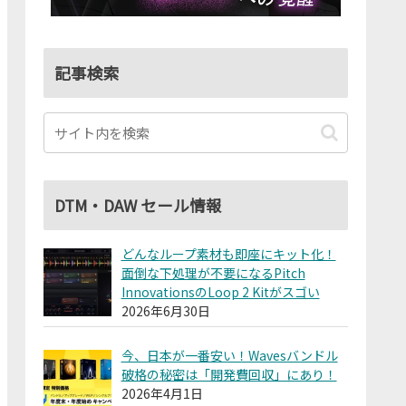
記事検索
DTM・DAW セール情報
どんなループ素材も即座にキット化！
面倒な下処理が不要になるPitch
InnovationsのLoop 2 Kitがスゴい
2026年6月30日
今、日本が一番安い！Wavesバンドル
破格の秘密は「開発費回収」にあり！
2026年4月1日