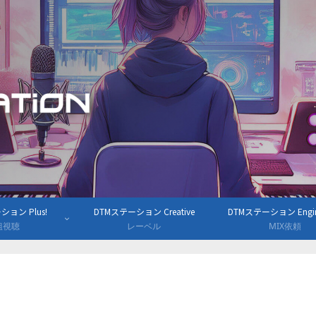
ョン Plus!
DTMステーション Creative
DTMステーション Engine
組視聴
レーベル
MIX依頼