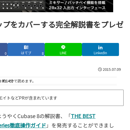
ンナップをカバーする完全解説書をプレゼ
はてブ
LINE
LinkedIn
0
8
2015.07.09
は
約14分
で読めます。
エイトなどPRが含まれています
やくCubase 8の解説書、「
THE BEST
8 Series徹底操作ガイド
」を発売することができまし