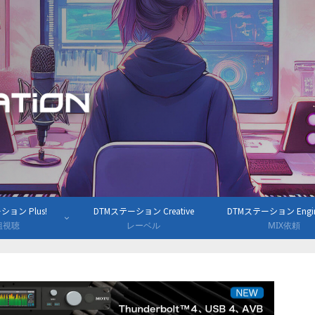
ョン Plus!
DTMステーション Creative
DTMステーション Engine
組視聴
レーベル
MIX依頼