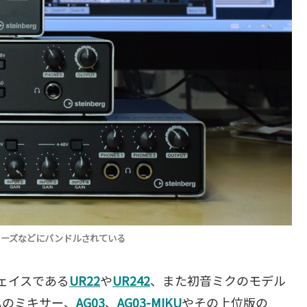
URシリーズなどにバンドルされている
フェイスである
UR22
や
UR242
、また初音ミクのモデル
ハのミキサー、
AG03
、
AG03-MIKU
やその上位版の