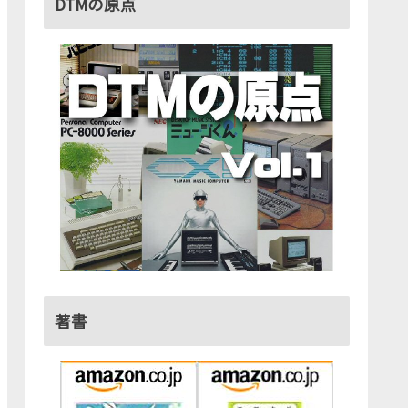
DTMの原点
著書