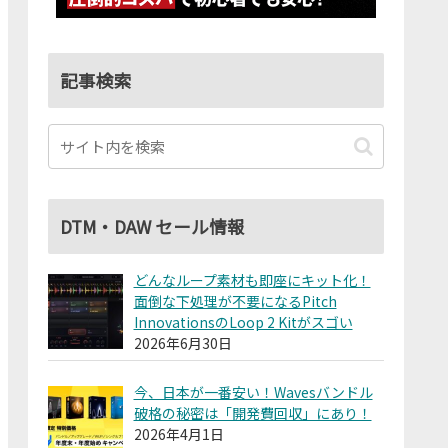
記事検索
DTM・DAW セール情報
どんなループ素材も即座にキット化！
面倒な下処理が不要になるPitch
InnovationsのLoop 2 Kitがスゴい
2026年6月30日
今、日本が一番安い！Wavesバンドル
破格の秘密は「開発費回収」にあり！
2026年4月1日