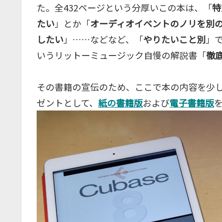
た。全432ページという分厚いこの本は、「
特
たい
」とか「
オーディオイベントのノリを別
したい
」……などなど、「
やりたいこと別
」
いうリットーミュージック自慢の解説書「
徹
その書籍の宣伝のため、ここで本の内容を少し
ゼントとして、
紙の書籍版
および
電子書籍版