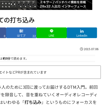
めての打ち込み
はてブ
LINE
LinkedIn
0
22
2015.07.06
は
約9分
で読めます。
エイトなどPRが含まれています
う人のために3回に渡ってお届けするDTM入門。前回
音を録音して、音を重ねていくオーディオレコーディ
はいわゆる「
打ち込み
」というものにフォーカスを