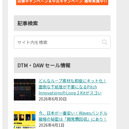
記事検索
DTM・DAW セール情報
どんなループ素材も即座にキット化！
面倒な下処理が不要になるPitch
InnovationsのLoop 2 Kitがスゴい
2026年6月30日
今、日本が一番安い！Wavesバンドル
破格の秘密は「開発費回収」にあり！
2026年4月1日