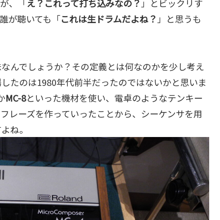
すが、「
え？これって打ち込みなの？
」とビックリす
誰が聴いても「
これは生ドラムだよね？
」と思うも
味なんでしょうか？その定義とは何なのかを少し考え
したのは1980年代前半だったのではないかと思いま
か
MC-8
といった機材を使い、電卓のようなテンキー
、フレーズを作っていったことから、シーケンサを用
すよね。