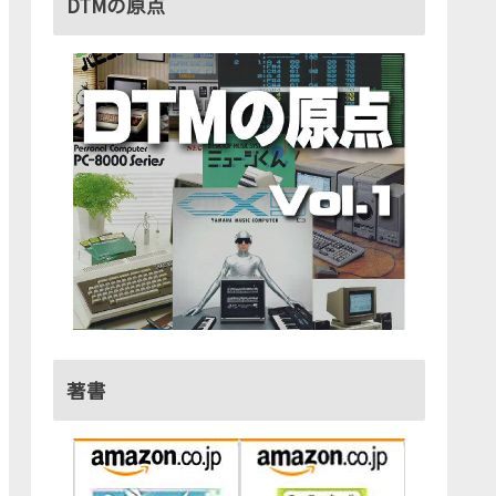
DTMの原点
著書