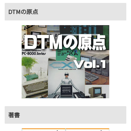
DTMの原点
著書