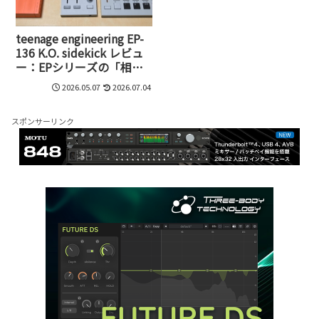
teenage engineering EP-
136 K.O. sidekick レビュ
ー：EPシリーズの「相
棒」は、3万円を切るデジ
2026.05.07
2026.07.04
タルミキサーの決定版だ
った
スポンサーリンク