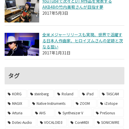
YouTubeで次々とDTM作品を発表する
AKB48の竹内美宥さんが目指す夢
2017年5月3日
全米メジャーリリースも実現、世界で活躍す
る日本人作曲家、ヒロイズムさんの足跡と次
なる狙い
2017年1月31日
タグ
KORG
steinberg
Roland
iPad
TASCAM
MAGIX
Native Instruments
ZOOM
iZotope
Arturia
AHS
Synthesizer V
PreSonus
Dotec-Audio
VOCALOID3
CoreMIDI
SONICWIRE