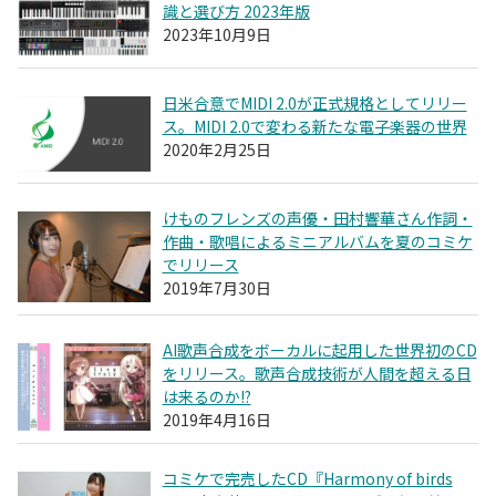
識と選び方 2023年版
2023年10月9日
日米合意でMIDI 2.0が正式規格としてリリー
ス。MIDI 2.0で変わる新たな電子楽器の世界
2020年2月25日
けものフレンズの声優・田村響華さん作詞・
作曲・歌唱によるミニアルバムを夏のコミケ
でリリース
2019年7月30日
AI歌声合成をボーカルに起用した世界初のCD
をリリース。歌声合成技術が人間を超える日
は来るのか!?
2019年4月16日
コミケで完売したCD『Harmony of birds