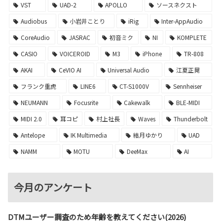
VST
UAD-2
APOLLO
ソースネクスト
Audiobus
小岩井ことり
iRig
Inter-AppAudio
CoreAudio
JASRAC
初音ミク
NI
KOMPLETE
CASIO
VOICEROID
M3
iPhone
TR-808
AKAI
CeVIO AI
Universal Audio
江夏正晃
フランク重虎
LINE6
CT-S1000V
Sennheiser
NEUMANN
Focusrite
Cakewalk
BLE-MIDI
MIDI 2.0
耳コピ
村上社長
Waves
Thunderbolt
Antelope
IK Multimedia
結月ゆかり
UAD
NAMM
MOTU
DeeMax
AI
今月のアンケート
DTMユーザー調査のため年齢を教えてください(2026)