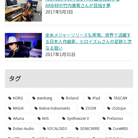
AKB48の竹内美宥さんが目指す夢
2017年5月3日
全米メジャーリリースも実現、世界で活躍す
る日本人作曲家、ヒロイズムさんの足跡と次
なる狙い
2017年1月31日
タグ
KORG
steinberg
Roland
iPad
TASCAM
MAGIX
Native Instruments
ZOOM
iZotope
Arturia
AHS
Synthesizer V
PreSonus
Dotec-Audio
VOCALOID3
SONICWIRE
CoreMIDI