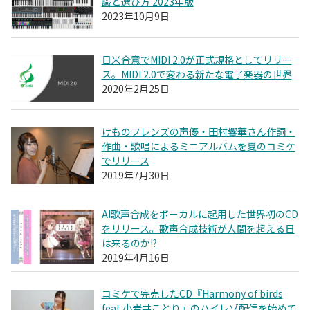
識と選び方 2023年版
2023年10月9日
日米合意でMIDI 2.0が正式規格としてリリー
ス。MIDI 2.0で変わる新たな電子楽器の世界
2020年2月25日
けものフレンズの声優・田村響華さん作詞・
作曲・歌唱によるミニアルバムを夏のコミケ
でリリース
2019年7月30日
AI歌声合成をボーカルに起用した世界初のCD
をリリース。歌声合成技術が人間を超える日
は来るのか!?
2019年4月16日
コミケで完売したCD『Harmony of birds
feat.小岩井ことり』のハイレゾ配信を始めて