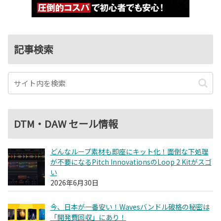
記事検索
DTM・DAW セール情報
どんなループ素材も即座にキット化！面倒な下処理
が不要になるPitch InnovationsのLoop 2 Kitがスゴ
い
2026年6月30日
今、日本が一番安い！Wavesバンドル破格の秘密は
「開発費回収」にあり！