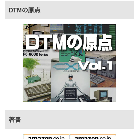
DTMの原点
著書