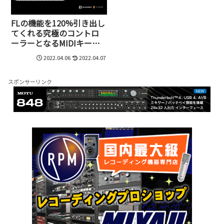
FLの機能を120%引き出し
てくれる究極のコントロ
ーラーとなるMIDIキーボ
ード、FLKEY 37とFLKEY
2022.04.06
2022.04.07
miniが誕生
スポンサーリンク