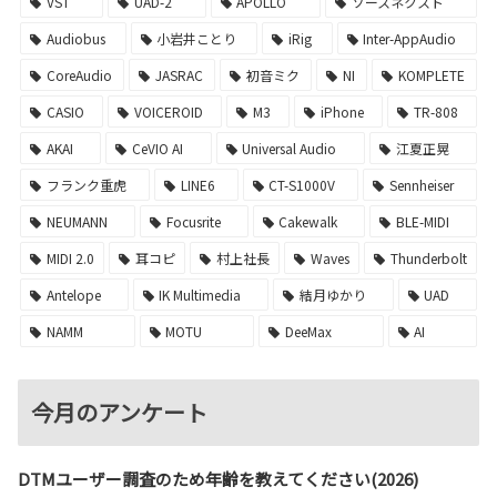
VST
UAD-2
APOLLO
ソースネクスト
Audiobus
小岩井ことり
iRig
Inter-AppAudio
CoreAudio
JASRAC
初音ミク
NI
KOMPLETE
CASIO
VOICEROID
M3
iPhone
TR-808
AKAI
CeVIO AI
Universal Audio
江夏正晃
フランク重虎
LINE6
CT-S1000V
Sennheiser
NEUMANN
Focusrite
Cakewalk
BLE-MIDI
MIDI 2.0
耳コピ
村上社長
Waves
Thunderbolt
Antelope
IK Multimedia
結月ゆかり
UAD
NAMM
MOTU
DeeMax
AI
今月のアンケート
DTMユーザー調査のため年齢を教えてください(2026)