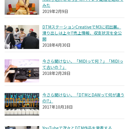
みた
2019年2月9日
DTMステーションCreativeでM3に初出展。
滑り出しは上々!?売上情報、収支状況を全公
開
2018年4月30日
今さら聞けない、「MIDIって何？」「MIDIっ
て古いの？」
2018年2月28日
今さら聞けない、「DTMとDAWって何が違う
の!?」
2017年10月18日
YouTubeで次々とDTM作品を発表する