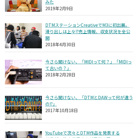
みた
2019年2月9日
DTMステーションCreativeでM3に初出展。
滑り出しは上々!?売上情報、収支状況を全公
開
2018年4月30日
今さら聞けない、「MIDIって何？」「MIDIっ
て古いの？」
2018年2月28日
今さら聞けない、「DTMとDAWって何が違う
の!?」
2017年10月18日
YouTubeで次々とDTM作品を発表する