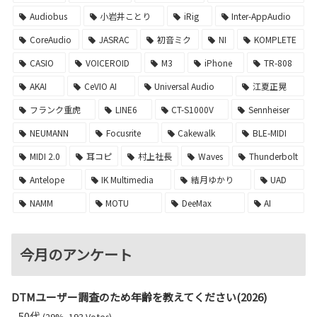
Audiobus
小岩井ことり
iRig
Inter-AppAudio
CoreAudio
JASRAC
初音ミク
NI
KOMPLETE
CASIO
VOICEROID
M3
iPhone
TR-808
AKAI
CeVIO AI
Universal Audio
江夏正晃
フランク重虎
LINE6
CT-S1000V
Sennheiser
NEUMANN
Focusrite
Cakewalk
BLE-MIDI
MIDI 2.0
耳コピ
村上社長
Waves
Thunderbolt
Antelope
IK Multimedia
結月ゆかり
UAD
NAMM
MOTU
DeeMax
AI
今月のアンケート
DTMユーザー調査のため年齢を教えてください(2026)
50代
(29%, 193 Votes)