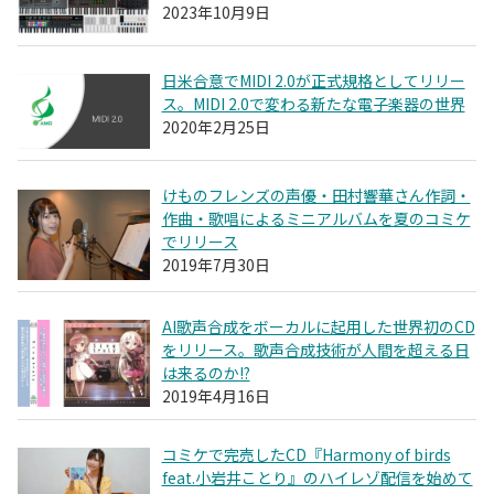
2023年10月9日
日米合意でMIDI 2.0が正式規格としてリリー
ス。MIDI 2.0で変わる新たな電子楽器の世界
2020年2月25日
けものフレンズの声優・田村響華さん作詞・
作曲・歌唱によるミニアルバムを夏のコミケ
でリリース
2019年7月30日
AI歌声合成をボーカルに起用した世界初のCD
をリリース。歌声合成技術が人間を超える日
は来るのか!?
2019年4月16日
コミケで完売したCD『Harmony of birds
feat.小岩井ことり』のハイレゾ配信を始めて