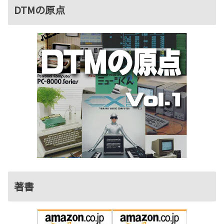
DTMの原点
著書