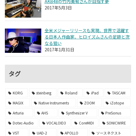
AKB48の竹内美宥さんが目指す夢
2017年5月3日
全米メジャーリリースも実現、世界で活躍す
る日本人作曲家、ヒロイズムさんの足跡と次
なる狙い
2017年1月31日
タグ
KORG
steinberg
Roland
iPad
TASCAM
MAGIX
Native Instruments
ZOOM
iZotope
Arturia
AHS
Synthesizer V
PreSonus
Dotec-Audio
VOCALOID3
CoreMIDI
SONICWIRE
VST
UAD-2
APOLLO
ソースネクスト