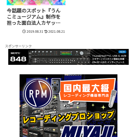
今話題のスポット『うん
こミュージアム』制作を
担った面白法人カヤック
のサウンドチームが面白
2019.08.31
2021.08.21
い！
スポンサーリンク