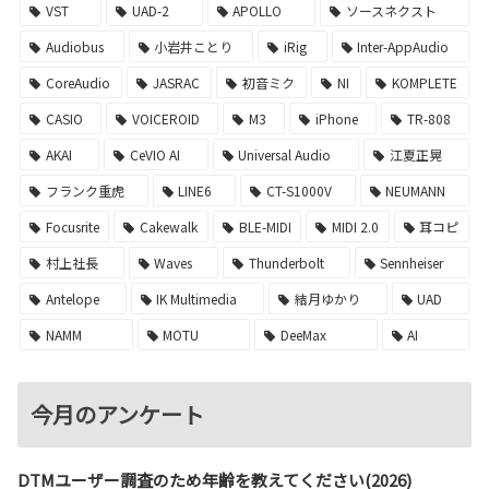
VST
UAD-2
APOLLO
ソースネクスト
Audiobus
小岩井ことり
iRig
Inter-AppAudio
CoreAudio
JASRAC
初音ミク
NI
KOMPLETE
CASIO
VOICEROID
M3
iPhone
TR-808
AKAI
CeVIO AI
Universal Audio
江夏正晃
フランク重虎
LINE6
CT-S1000V
NEUMANN
Focusrite
Cakewalk
BLE-MIDI
MIDI 2.0
耳コピ
村上社長
Waves
Thunderbolt
Sennheiser
Antelope
IK Multimedia
結月ゆかり
UAD
NAMM
MOTU
DeeMax
AI
今月のアンケート
DTMユーザー調査のため年齢を教えてください(2026)