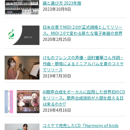
識と選び方 2023年版
2023年10月9日
日米合意でMIDI 2.0が正式規格としてリリー
ス。MIDI 2.0で変わる新たな電子楽器の世界
2020年2月25日
けものフレンズの声優・田村響華さん作詞・
作曲・歌唱によるミニアルバムを夏のコミケ
でリリース
2019年7月30日
AI歌声合成をボーカルに起用した世界初のCD
をリリース。歌声合成技術が人間を超える日
は来るのか!?
2019年4月16日
コミケで完売したCD『Harmony of birds