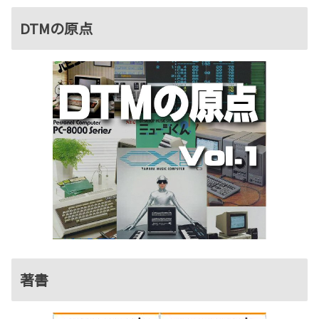
DTMの原点
著書