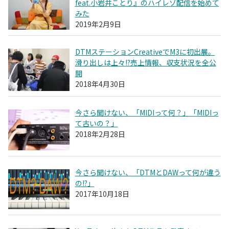
feat.小岩井ことり』のハイレゾ配信を始めて
みた
2019年2月9日
DTMステーションCreativeでM3に初出展。
滑り出しは上々!?売上情報、収支状況を全公
開
2018年4月30日
今さら聞けない、「MIDIって何？」「MIDIっ
て古いの？」
2018年2月28日
今さら聞けない、「DTMとDAWって何が違う
の!?」
2017年10月18日