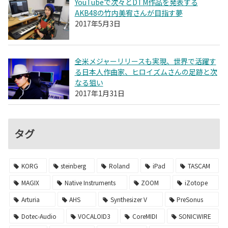
YouTubeで次々とDTM作品を発表する
AKB48の竹内美宥さんが目指す夢
2017年5月3日
全米メジャーリリースも実現、世界で活躍す
る日本人作曲家、ヒロイズムさんの足跡と次
なる狙い
2017年1月31日
タグ
KORG
steinberg
Roland
iPad
TASCAM
MAGIX
Native Instruments
ZOOM
iZotope
Arturia
AHS
Synthesizer V
PreSonus
Dotec-Audio
VOCALOID3
CoreMIDI
SONICWIRE