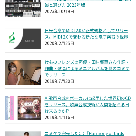
識と選び方 2023年版
2023年10月9日
日米合意でMIDI 2.0が正式規格としてリリー
ス。MIDI 2.0で変わる新たな電子楽器の世界
2020年2月25日
けものフレンズの声優・田村響華さん作詞・
作曲・歌唱によるミニアルバムを夏のコミケ
でリリース
2019年7月30日
AI歌声合成をボーカルに起用した世界初のCD
をリリース。歌声合成技術が人間を超える日
は来るのか!?
2019年4月16日
コミケで完売したCD『Harmony of birds