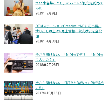
feat.小岩井ことり』のハイレゾ配信を始めて
みた
2019年2月9日
DTMステーションCreativeでM3に初出展。
滑り出しは上々!?売上情報、収支状況を全公
開
2018年4月30日
今さら聞けない、「MIDIって何？」「MIDIっ
て古いの？」
2018年2月28日
今さら聞けない、「DTMとDAWって何が違う
の!?」
2017年10月18日