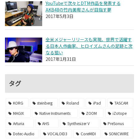
YouTubeで次々とDTM作品を発表する
AKB48の竹内美宥さんが目指す夢
2017年5月3日
全米メジャーリリースも実現、世界で活躍す
る日本人作曲家、ヒロイズムさんの足跡と次
なる狙い
2017年1月31日
タグ
KORG
steinberg
Roland
iPad
TASCAM
MAGIX
Native Instruments
ZOOM
iZotope
Arturia
AHS
Synthesizer V
PreSonus
Dotec-Audio
VOCALOID3
CoreMIDI
SONICWIRE