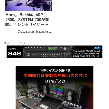
Moog、Buchla、ARP
2500、SYSTEM-700が集
結。「シンセサイザー創
世記」から見えたモジュ
2026.05.25
2026.06.01
ラー文化60年の系譜
スポンサーリンク