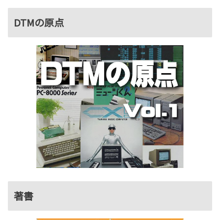
DTMの原点
著書