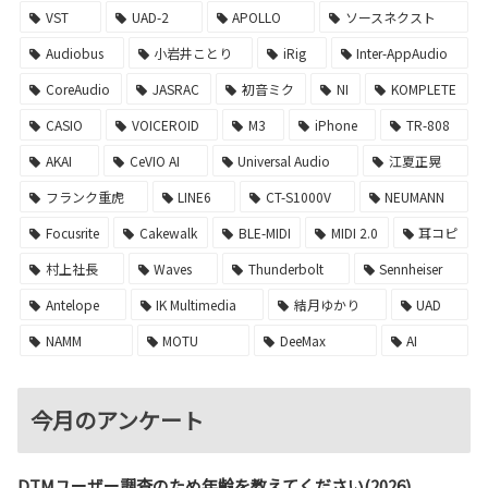
VST
UAD-2
APOLLO
ソースネクスト
Audiobus
小岩井ことり
iRig
Inter-AppAudio
CoreAudio
JASRAC
初音ミク
NI
KOMPLETE
CASIO
VOICEROID
M3
iPhone
TR-808
AKAI
CeVIO AI
Universal Audio
江夏正晃
フランク重虎
LINE6
CT-S1000V
NEUMANN
Focusrite
Cakewalk
BLE-MIDI
MIDI 2.0
耳コピ
村上社長
Waves
Thunderbolt
Sennheiser
Antelope
IK Multimedia
結月ゆかり
UAD
NAMM
MOTU
DeeMax
AI
今月のアンケート
DTMユーザー調査のため年齢を教えてください(2026)