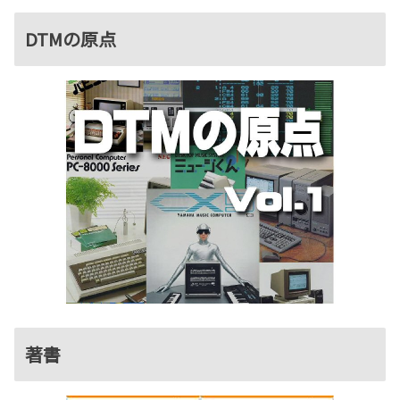
DTMの原点
著書