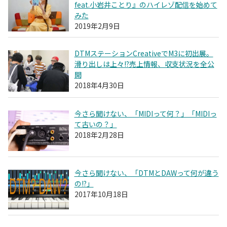
feat.小岩井ことり』のハイレゾ配信を始めて
みた
2019年2月9日
DTMステーションCreativeでM3に初出展。
滑り出しは上々!?売上情報、収支状況を全公
開
2018年4月30日
今さら聞けない、「MIDIって何？」「MIDIっ
て古いの？」
2018年2月28日
今さら聞けない、「DTMとDAWって何が違う
の!?」
2017年10月18日