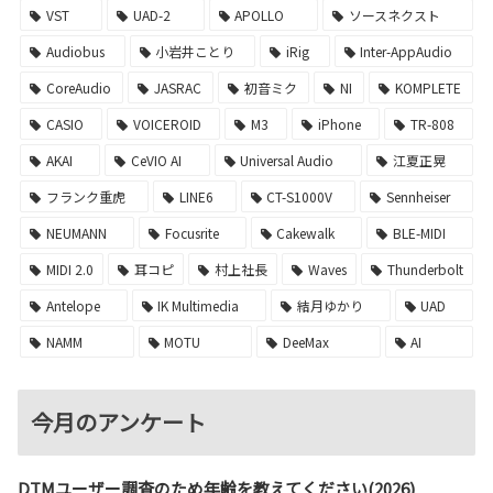
VST
UAD-2
APOLLO
ソースネクスト
Audiobus
小岩井ことり
iRig
Inter-AppAudio
CoreAudio
JASRAC
初音ミク
NI
KOMPLETE
CASIO
VOICEROID
M3
iPhone
TR-808
AKAI
CeVIO AI
Universal Audio
江夏正晃
フランク重虎
LINE6
CT-S1000V
Sennheiser
NEUMANN
Focusrite
Cakewalk
BLE-MIDI
MIDI 2.0
耳コピ
村上社長
Waves
Thunderbolt
Antelope
IK Multimedia
結月ゆかり
UAD
NAMM
MOTU
DeeMax
AI
今月のアンケート
DTMユーザー調査のため年齢を教えてください(2026)