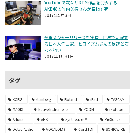
YouTubeで次々とDTM作品を発表する
AKB48の竹内美宥さんが目指す夢
2017年5月3日
全米メジャーリリースも実現、世界で活躍す
る日本人作曲家、ヒロイズムさんの足跡と次
なる狙い
2017年1月31日
タグ
KORG
steinberg
Roland
iPad
TASCAM
MAGIX
Native Instruments
ZOOM
iZotope
Arturia
AHS
Synthesizer V
PreSonus
Dotec-Audio
VOCALOID3
CoreMIDI
SONICWIRE