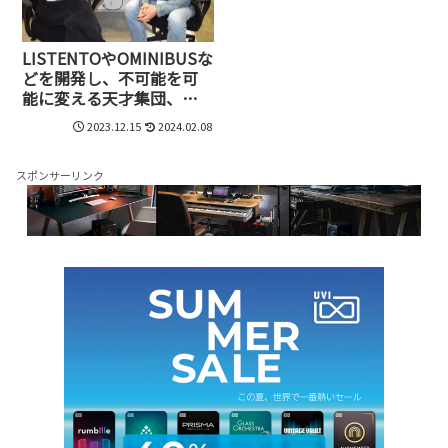
LISTENTOやOMINIBUSな
どを開発し、不可能を可
能に変える天才集団、
Abbey Road Studiosの
2023.12.15
2024.02.08
Audiomoversとは
スポンサーリンク