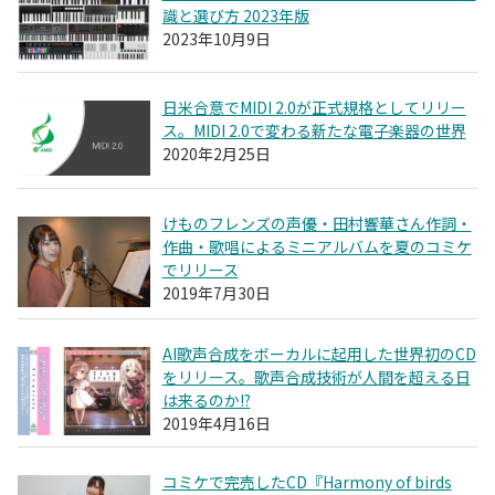
識と選び方 2023年版
2023年10月9日
日米合意でMIDI 2.0が正式規格としてリリー
ス。MIDI 2.0で変わる新たな電子楽器の世界
2020年2月25日
けものフレンズの声優・田村響華さん作詞・
作曲・歌唱によるミニアルバムを夏のコミケ
でリリース
2019年7月30日
AI歌声合成をボーカルに起用した世界初のCD
をリリース。歌声合成技術が人間を超える日
は来るのか!?
2019年4月16日
コミケで完売したCD『Harmony of birds