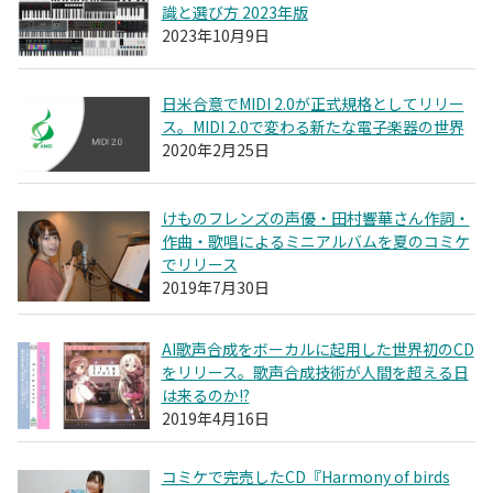
識と選び方 2023年版
2023年10月9日
日米合意でMIDI 2.0が正式規格としてリリー
ス。MIDI 2.0で変わる新たな電子楽器の世界
2020年2月25日
けものフレンズの声優・田村響華さん作詞・
作曲・歌唱によるミニアルバムを夏のコミケ
でリリース
2019年7月30日
AI歌声合成をボーカルに起用した世界初のCD
をリリース。歌声合成技術が人間を超える日
は来るのか!?
2019年4月16日
コミケで完売したCD『Harmony of birds