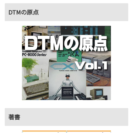
DTMの原点
著書