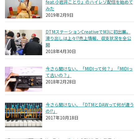
feat.小岩井ことり』のハイレゾ配信を始めて
みた
2019年2月9日
DTMステーションCreativeでM3に初出展。
滑り出しは上々!?売上情報、収支状況を全公
開
2018年4月30日
今さら聞けない、「MIDIって何？」「MIDIっ
て古いの？」
2018年2月28日
今さら聞けない、「DTMとDAWって何が違う
の!?」
2017年10月18日