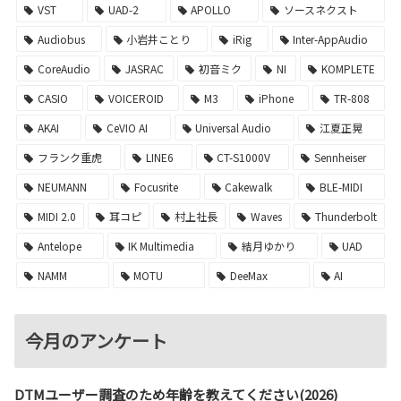
VST
UAD-2
APOLLO
ソースネクスト
Audiobus
小岩井ことり
iRig
Inter-AppAudio
CoreAudio
JASRAC
初音ミク
NI
KOMPLETE
CASIO
VOICEROID
M3
iPhone
TR-808
AKAI
CeVIO AI
Universal Audio
江夏正晃
フランク重虎
LINE6
CT-S1000V
Sennheiser
NEUMANN
Focusrite
Cakewalk
BLE-MIDI
MIDI 2.0
耳コピ
村上社長
Waves
Thunderbolt
Antelope
IK Multimedia
結月ゆかり
UAD
NAMM
MOTU
DeeMax
AI
今月のアンケート
DTMユーザー調査のため年齢を教えてください(2026)