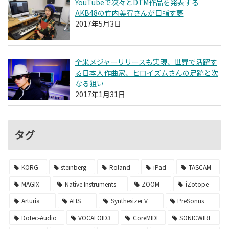
YouTubeで次々とDTM作品を発表する
AKB48の竹内美宥さんが目指す夢
2017年5月3日
全米メジャーリリースも実現、世界で活躍す
る日本人作曲家、ヒロイズムさんの足跡と次
なる狙い
2017年1月31日
タグ
KORG
steinberg
Roland
iPad
TASCAM
MAGIX
Native Instruments
ZOOM
iZotope
Arturia
AHS
Synthesizer V
PreSonus
Dotec-Audio
VOCALOID3
CoreMIDI
SONICWIRE