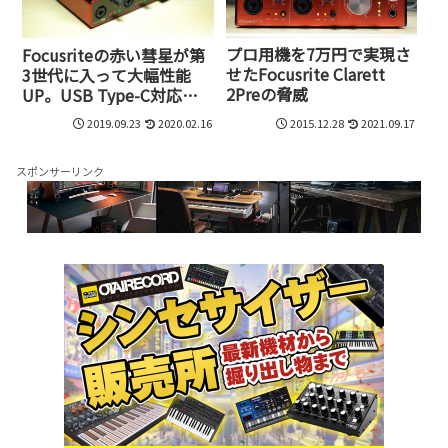
プロ用機を7万円で実現さ
Focusriteの赤い彗星が第
せたFocusrite Clarett
3世代に入って大幅性能
2Preの脅威
UP。USB Type-C対応
し、AIRプリアンプ搭載の
2019.09.23
2020.02.16
2015.12.28
2021.09.17
Scarlett 3rd Genを試して
みた
スポンサーリンク