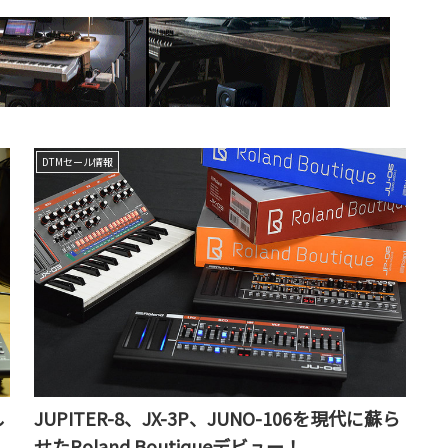
DTMセール情報
し
JUPITER-8、JX-3P、JUNO-106を現代に蘇ら
せたRoland Boutiqueデビュー！