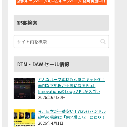
記事検索
DTM・DAW セール情報
どんなループ素材も即座にキット化！
面倒な下処理が不要になるPitch
InnovationsのLoop 2 Kitがスゴい
2026年6月30日
今、日本が一番安い！Wavesバンドル
破格の秘密は「開発費回収」にあり！
2026年4月1日