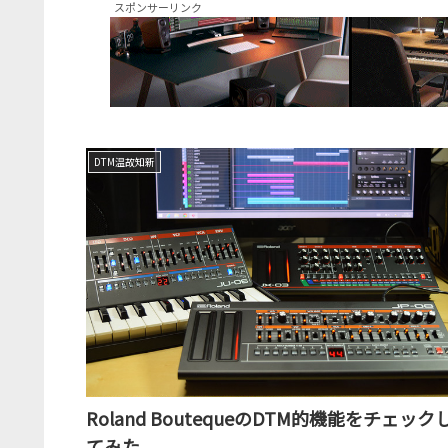
スポンサーリンク
DTM温故知新
Roland BoutequeのDTM的機能をチェック
てみた