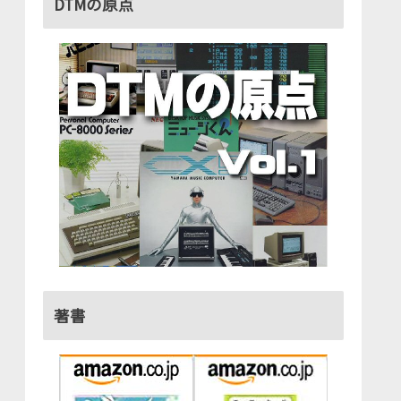
DTMの原点
著書