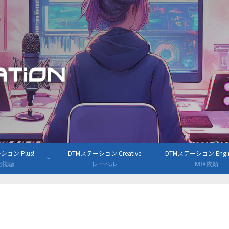
ョン Plus!
DTMステーション Creative
DTMステーション Engine
組視聴
レーベル
MIX依頼