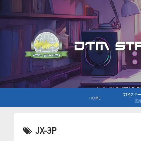
DTMステーシ
HOME
番
JX-3P