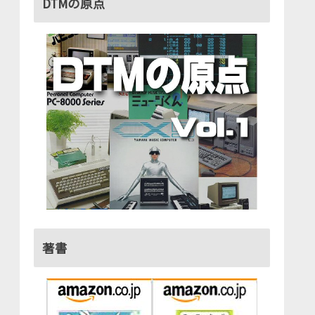
DTMの原点
著書