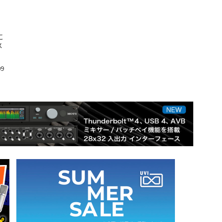
に
メ
09