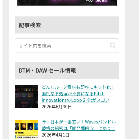
記事検索
DTM・DAW セール情報
どんなループ素材も即座にキット化！
面倒な下処理が不要になるPitch
InnovationsのLoop 2 Kitがスゴい
2026年6月30日
今、日本が一番安い！Wavesバンドル
破格の秘密は「開発費回収」にあり！
2026年4月1日