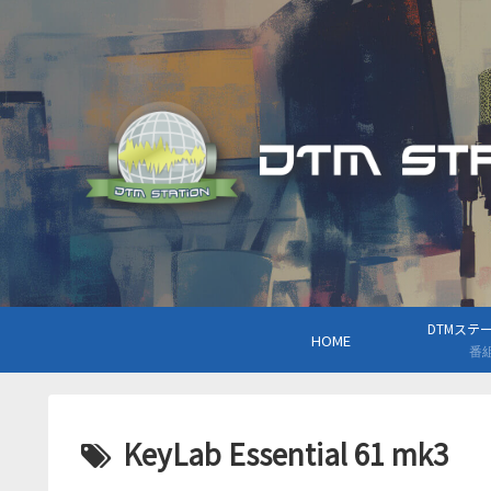
DTMステーシ
HOME
番
KeyLab Essential 61 mk3