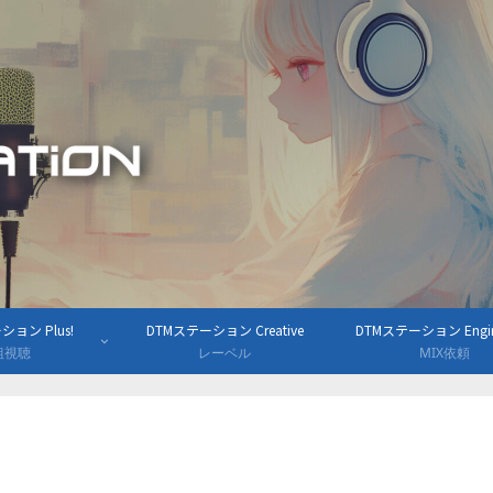
ョン Plus!
DTMステーション Creative
DTMステーション Engine
組視聴
レーベル
MIX依頼