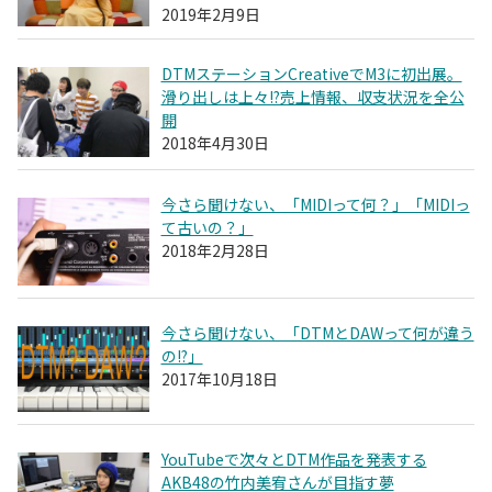
2019年2月9日
DTMステーションCreativeでM3に初出展。
滑り出しは上々!?売上情報、収支状況を全公
開
2018年4月30日
今さら聞けない、「MIDIって何？」「MIDIっ
て古いの？」
2018年2月28日
今さら聞けない、「DTMとDAWって何が違う
の!?」
2017年10月18日
YouTubeで次々とDTM作品を発表する
AKB48の竹内美宥さんが目指す夢