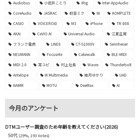
Audiobus
小岩井ことり
iRig
Inter-AppAudio
CoreAudio
JASRAC
初音ミク
NI
KOMPLETE
CASIO
VOICEROID
M3
iPhone
TR-808
AKAI
CeVIO AI
Universal Audio
江夏正晃
フランク重虎
LINE6
CT-S1000V
Sennheiser
NEUMANN
Focusrite
Cakewalk
BLE-MIDI
MIDI 2.0
耳コピ
村上社長
Waves
Thunderbolt
Antelope
IK Multimedia
結月ゆかり
UAD
NAMM
MOTU
DeeMax
AI
今月のアンケート
DTMユーザー調査のため年齢を教えてください(2026)
50代
(29%, 193 Votes)