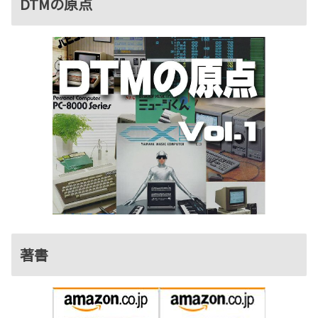
DTMの原点
著書