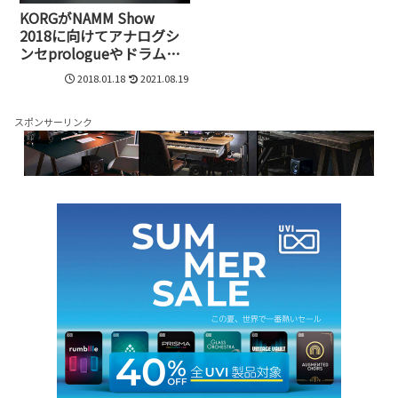
KORGがNAMM Show
2018に向けてアナログシ
ンセprologueやドラムマ
シンKR-55 Proなど一挙リ
2018.01.18
2021.08.19
リース
スポンサーリンク