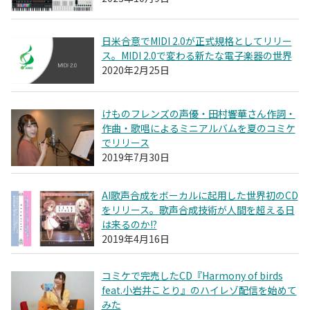
日米合意でMIDI 2.0が正式規格としてリリー
ス。MIDI 2.0で変わる新たな電子楽器の世界
2020年2月25日
けものフレンズの声優・田村響華さん作詞・
作曲・歌唱によるミニアルバムを夏のコミケ
でリリース
2019年7月30日
AI歌声合成をボーカルに起用した世界初のCD
をリリース。歌声合成技術が人間を超える日
は来るのか!?
2019年4月16日
コミケで完売したCD『Harmony of birds
feat.小岩井ことり』のハイレゾ配信を始めて
みた