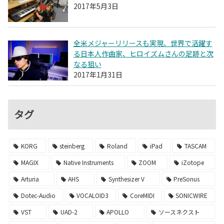
2017年5月3日
全米メジャーリリースも実現、世界で活躍す
る日本人作曲家、ヒロイズムさんの足跡と次
なる狙い
2017年1月31日
タグ
KORG
steinberg
Roland
iPad
TASCAM
MAGIX
Native Instruments
ZOOM
iZotope
Arturia
AHS
Synthesizer V
PreSonus
Dotec-Audio
VOCALOID3
CoreMIDI
SONICWIRE
VST
UAD-2
APOLLO
ソースネクスト