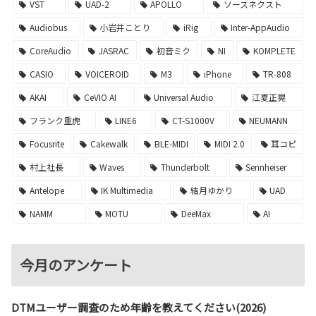
VST
UAD-2
APOLLO
ソースネクスト
Audiobus
小岩井ことり
iRig
Inter-AppAudio
CoreAudio
JASRAC
初音ミク
NI
KOMPLETE
CASIO
VOICEROID
M3
iPhone
TR-808
AKAI
CeVIO AI
Universal Audio
江夏正晃
フランク重虎
LINE6
CT-S1000V
NEUMANN
Focusrite
Cakewalk
BLE-MIDI
MIDI 2.0
耳コピ
村上社長
Waves
Thunderbolt
Sennheiser
Antelope
IK Multimedia
結月ゆかり
UAD
NAMM
MOTU
DeeMax
AI
今月のアンケート
DTMユーザー調査のため年齢を教えてください(2026)