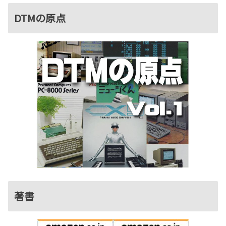
DTMの原点
著書