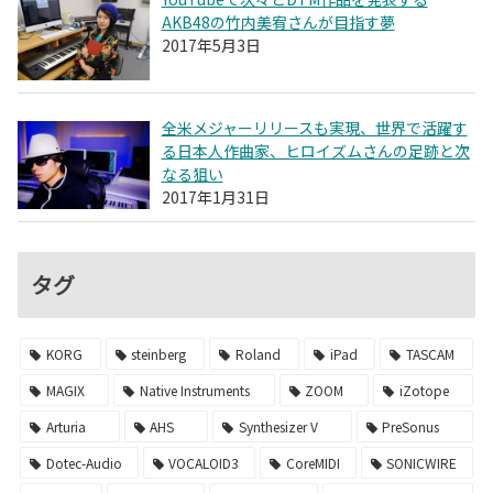
AKB48の竹内美宥さんが目指す夢
2017年5月3日
全米メジャーリリースも実現、世界で活躍す
る日本人作曲家、ヒロイズムさんの足跡と次
なる狙い
2017年1月31日
タグ
KORG
steinberg
Roland
iPad
TASCAM
MAGIX
Native Instruments
ZOOM
iZotope
Arturia
AHS
Synthesizer V
PreSonus
Dotec-Audio
VOCALOID3
CoreMIDI
SONICWIRE