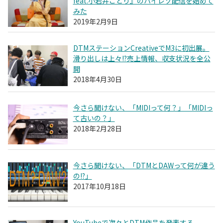
feat.小岩井ことり』のハイレゾ配信を始めて
みた
2019年2月9日
DTMステーションCreativeでM3に初出展。
滑り出しは上々!?売上情報、収支状況を全公
開
2018年4月30日
今さら聞けない、「MIDIって何？」「MIDIっ
て古いの？」
2018年2月28日
今さら聞けない、「DTMとDAWって何が違う
の!?」
2017年10月18日
YouTubeで次々とDTM作品を発表する