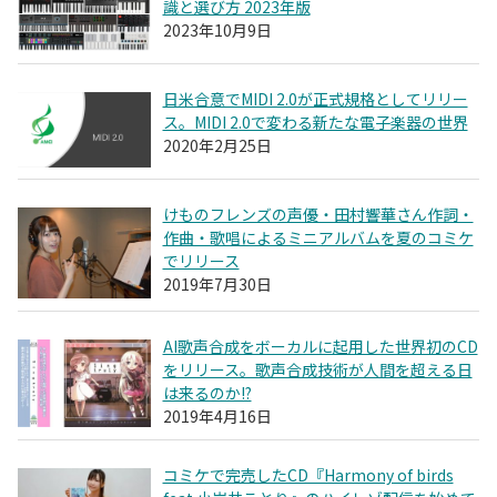
識と選び方 2023年版
2023年10月9日
日米合意でMIDI 2.0が正式規格としてリリー
ス。MIDI 2.0で変わる新たな電子楽器の世界
2020年2月25日
けものフレンズの声優・田村響華さん作詞・
作曲・歌唱によるミニアルバムを夏のコミケ
でリリース
2019年7月30日
AI歌声合成をボーカルに起用した世界初のCD
をリリース。歌声合成技術が人間を超える日
は来るのか!?
2019年4月16日
コミケで完売したCD『Harmony of birds