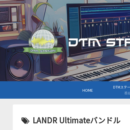
DTMステーシ
HOME
番
LANDR Ultimateバンドル