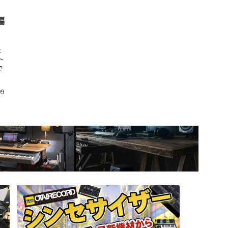
編
た
ト
で
09