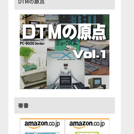
DTMの原点
著書