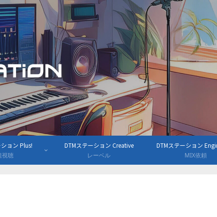
ョン Plus!
DTMステーション Creative
DTMステーション Engine
組視聴
レーベル
MIX依頼