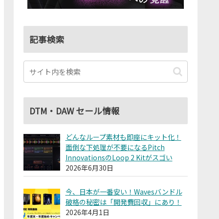
記事検索
DTM・DAW セール情報
どんなループ素材も即座にキット化！
面倒な下処理が不要になるPitch
InnovationsのLoop 2 Kitがスゴい
2026年6月30日
今、日本が一番安い！Wavesバンドル
破格の秘密は「開発費回収」にあり！
2026年4月1日