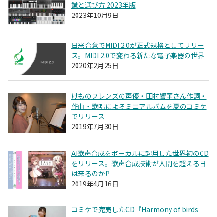
識と選び方 2023年版
2023年10月9日
日米合意でMIDI 2.0が正式規格としてリリー
ス。MIDI 2.0で変わる新たな電子楽器の世界
2020年2月25日
けものフレンズの声優・田村響華さん作詞・
作曲・歌唱によるミニアルバムを夏のコミケ
でリリース
2019年7月30日
AI歌声合成をボーカルに起用した世界初のCD
をリリース。歌声合成技術が人間を超える日
は来るのか!?
2019年4月16日
コミケで完売したCD『Harmony of birds