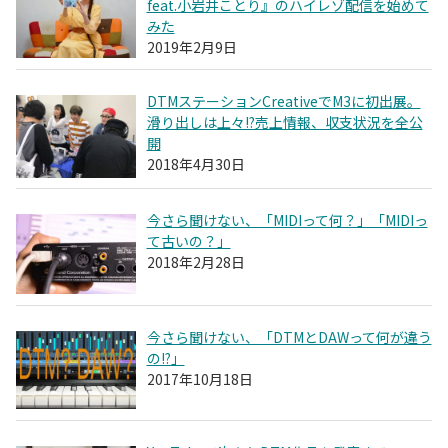
feat.小岩井ことり』のハイレゾ配信を始めて
みた
2019年2月9日
DTMステーションCreativeでM3に初出展。
滑り出しは上々!?売上情報、収支状況を全公
開
2018年4月30日
今さら聞けない、「MIDIって何？」「MIDIっ
て古いの？」
2018年2月28日
今さら聞けない、「DTMとDAWって何が違う
の!?」
2017年10月18日