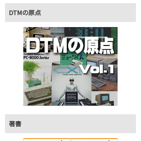
DTMの原点
著書