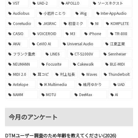
VST
UAD-2
APOLLO
ソースネクスト
Audiobus
小岩井ことり
iRig
Inter-AppAudio
CoreAudio
JASRAC
初音ミク
NI
KOMPLETE
CASIO
VOICEROID
M3
iPhone
TR-808
AKAI
CeVIO AI
Universal Audio
江夏正晃
フランク重虎
LINE6
CT-S1000V
Sennheiser
NEUMANN
Focusrite
Cakewalk
BLE-MIDI
MIDI 2.0
耳コピ
村上社長
Waves
Thunderbolt
Antelope
IK Multimedia
結月ゆかり
UAD
NAMM
MOTU
DeeMax
AI
今月のアンケート
DTMユーザー調査のため年齢を教えてください(2026)