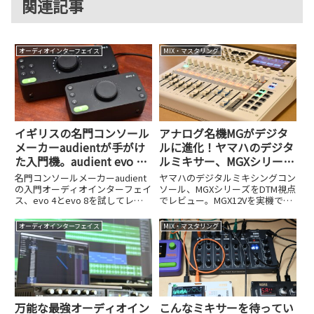
関連記事
オーディオインターフェイス
MIX・マスタリング
イギリスの名門コンソール
アナログ名機MGがデジタ
メーカーaudientが手がけ
ルに進化！ヤマハのデジタ
た入門機。audient evo 4
ルミキサー、MGXシリーズ
とevo 8を試してみた
はDTMの強力な武器になる
名門コンソールメーカーaudient
ヤマハのデジタルミキシングコン
の入門オーディオインターフェイ
ソール、MGXシリーズをDTM視点
ス、evo 4とevo 8を試してレビ
でレビュー。MGX12Vを実機で検
ュー。上位機iD44に迫る低歪マイ
証し、32bit/96kHz対応USBオー
クプリやAKMコンバータ、歌うだ
ディオインターフェイス機能、モ
オーディオインターフェイス
MIX・マスタリング
けで最適レベルが決まるスマート
ニター切り替え活用術、Cubase
ゲイン、豪華なソフトバンドルま
連携、microSD録音、HDMIキャ
で2モデルの違いを詳しく解説し
プチャまで詳しく解説します。
ます。
万能な最強オーディオイン
こんなミキサーを待ってい