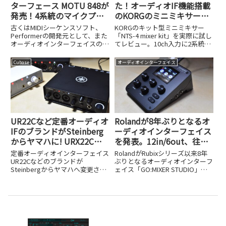
ターフェース MOTU 848が
た！オーディオIF機能搭載
発売！4系統のマイクプリ
のKORGのミニミキサー、
と12系統のアナログ出力を
NTS-4が超強力で便利だ！
古くはMIDIシーケンスソフト、
KORGのキット型ミニミキサー
備えた28×32入出力、
Performerの開発元として、また
「NTS-4 mixer kit」を実際に試し
オーディオインターフェイスの黎
てレビュー。10ch入力に2系統デ
TB4/USB4、Milan対応
明期から業界をリードしてきた
ジタルエフェクト、
AVBなどを搭載
MOTU。そんなプロフェッショナ
SEND/RETURNを備え、USBオー
Cubase
オーディオインターフェイス
ルな現場から絶大な信頼を得る
ディオ/MIDIインターフェイス機
MOTUから、ThunderboltやUSB-
能も搭載。コンパクトに制作環境
Cに対...
を完結できる魅力を詳しく解説し
ます。
UR22Cなど定番オーディオ
Rolandが8年ぶりとなるオ
IFのブランドがSteinberg
ーディオインターフェイス
からヤマハに! URX22Cや
を発表。12in/6out、往年
UR22MK3など品番も変更
の名機をモデリングしたエ
定番オーディオインターフェイス
RolandがRubixシリーズ以来8年
フェクトが魅力の
UR22Cなどのブランドが
ぶりとなるオーディオインターフ
Steinbergからヤマハへ変更され
ェイス「GO:MIXER STUDIO」を
GO:MIXER STUDIO
ました。URX22CやUR22MK3など
NAMM Show 2026で発表しまし
新しい品番と変更の背景を解説し
た。12in/6out対応や名機モデリ
ます。
ングエフェクトの魅力を解説しま
す。