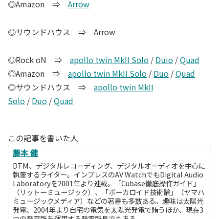
◎Amazon ⇒
Arrow
◎サウンドハウス ⇒
Arrow
◎Rock oN ⇒
apollo twin MkII Solo
/
Duio
/
Quad
◎Amazon ⇒
apollo twin MkII Solo
/
Duo
/
Quad
◎サウンドハウス ⇒
apollo twin MkII
Solo
/
Duo
/
Quad
この記事を書いた人
藤本 健
DTM、デジタルレコーディング、デジタルオーディオを中心に
執筆するライター。インプレスのAV WatchでもDigital Audio
Laboratoryを2001年より連載。「Cubase徹底操作ガイド」
（リットーミュージック）、「ボーカロイド技術論」（ヤマハ
ミュージックメディア）などの著書も多数ある。趣味は太陽光
発電、2004年より自宅の電気を太陽光発電で賄うほか、現在3
つの発電所を運用する発電所長でもある。