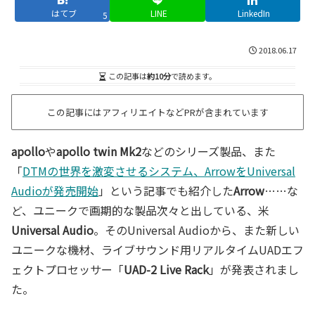
はてブ
LINE
LinkedIn
5
2018.06.17
この記事は
約10分
で読めます。
この記事にはアフィリエイトなどPRが含まれています
apollo
や
apollo twin Mk2
などのシリーズ製品、また
「
DTMの世界を激変させるシステム、ArrowをUniversal
Audioが発売開始
」という記事でも紹介した
Arrow
……な
ど、ユニークで画期的な製品次々と出している、米
Universal Audio
。そのUniversal Audioから、また新しい
ユニークな機材、ライブサウンド用リアルタイムUADエフ
ェクトプロセッサー「
UAD-2 Live Rack
」が発表されまし
た。