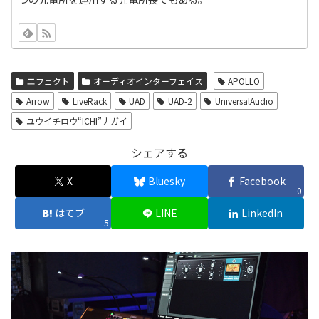
エフェクト
オーディオインターフェイス
APOLLO
Arrow
LiveRack
UAD
UAD-2
UniversalAudio
ユウイチロウ“ICHI”ナガイ
シェアする
X
Bluesky
Facebook
0
はてブ
LINE
LinkedIn
5