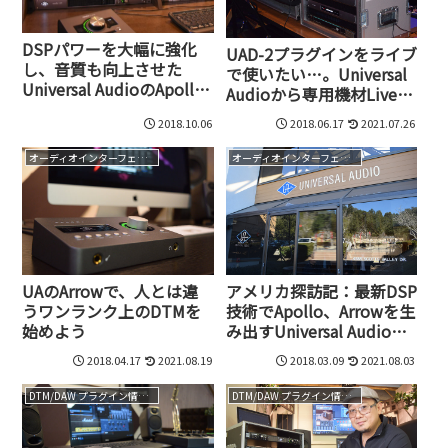
DSPパワーを大幅に強化
UAD-2プラグインをライブ
し、音質も向上させた
で使いたい…。Universal
Universal AudioのApollo
Audioから専用機材Live
第3世代製品、Apollo Xシ
Rackが登場！
2018.10.06
2018.06.17
2021.07.26
リーズの実力
オーディオインターフェイス
オーディオインターフェイス
UAのArrowで、人とは違
アメリカ探訪記：最新DSP
うワンランク上のDTMを
技術でApollo、Arrowを生
始めよう
み出すUniversal Audioは
今も50年前のアナログ機
2018.04.17
2021.08.19
2018.03.09
2021.08.03
材を生産し続けるメーカ
ーだった
DTM/DAW プラグイン情報（VST AU AAX）
DTM/DAW プラグイン情報（VST AU AAX）