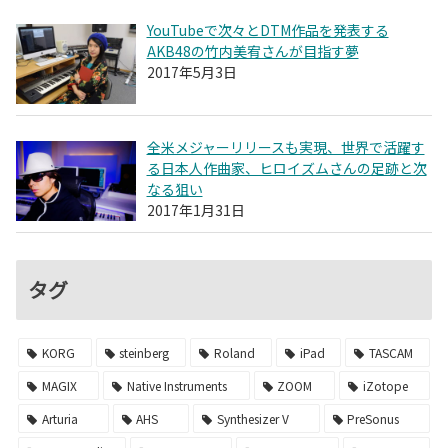
YouTubeで次々とDTM作品を発表する
AKB48の竹内美宥さんが目指す夢
2017年5月3日
全米メジャーリリースも実現、世界で活躍す
る日本人作曲家、ヒロイズムさんの足跡と次
なる狙い
2017年1月31日
タグ
KORG
steinberg
Roland
iPad
TASCAM
MAGIX
Native Instruments
ZOOM
iZotope
Arturia
AHS
Synthesizer V
PreSonus