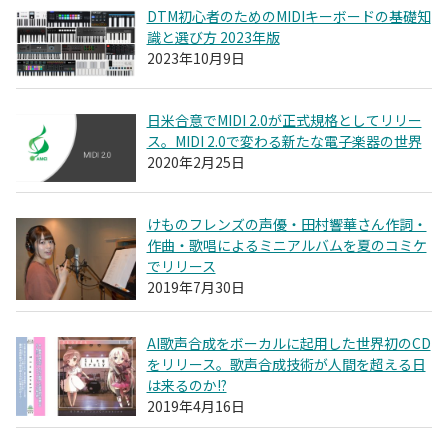
DTM初心者のためのMIDIキーボードの基礎知
識と選び方 2023年版
2023年10月9日
日米合意でMIDI 2.0が正式規格としてリリー
ス。MIDI 2.0で変わる新たな電子楽器の世界
2020年2月25日
けものフレンズの声優・田村響華さん作詞・
作曲・歌唱によるミニアルバムを夏のコミケ
でリリース
2019年7月30日
AI歌声合成をボーカルに起用した世界初のCD
をリリース。歌声合成技術が人間を超える日
は来るのか!?
2019年4月16日