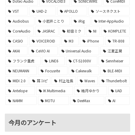
Dotec-Audio
VOCALOID3
SONICWIRE
CoreMIDI
VST
UAD-2
APOLLO
ソースネクスト
Audiobus
小岩井ことり
iRig
Inter-AppAudio
CoreAudio
JASRAC
初音ミク
NI
KOMPLETE
CASIO
VOICEROID
M3
iPhone
TR-808
AKAI
CeVIO AI
Universal Audio
江夏正晃
フランク重虎
LINE6
CT-S1000V
Sennheiser
NEUMANN
Focusrite
Cakewalk
BLE-MIDI
MIDI 2.0
耳コピ
村上社長
Waves
Thunderbolt
Antelope
IK Multimedia
結月ゆかり
UAD
NAMM
MOTU
DeeMax
AI
今月のアンケート