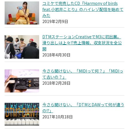
コミケで完売したCD『Harmony of birds
feat.小岩井ことり』のハイレゾ配信を始めて
みた
2019年2月9日
DTMステーションCreativeでM3に初出展。
滑り出しは上々!?売上情報、収支状況を全公
開
2018年4月30日
今さら聞けない、「MIDIって何？」「MIDIっ
て古いの？」
2018年2月28日
今さら聞けない、「DTMとDAWって何が違う
の!?」
2017年10月18日