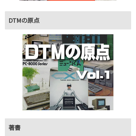
DTMの原点
著書