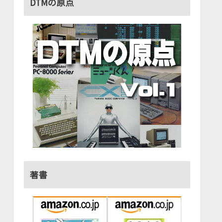
DTMの原点
著書