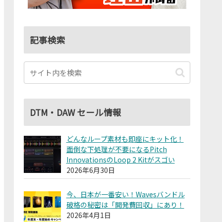
記事検索
DTM・DAW セール情報
どんなループ素材も即座にキット化！
面倒な下処理が不要になるPitch
InnovationsのLoop 2 Kitがスゴい
2026年6月30日
今、日本が一番安い！Wavesバンドル
破格の秘密は「開発費回収」にあり！
2026年4月1日