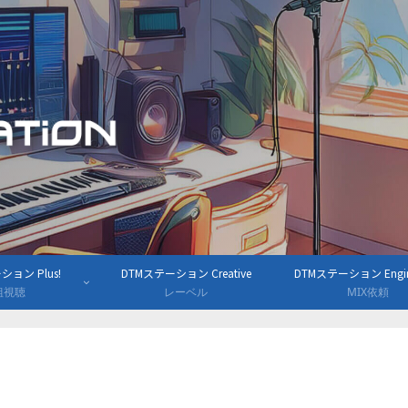
ョン Plus!
DTMステーション Creative
DTMステーション Engine
組視聴
レーベル
MIX依頼