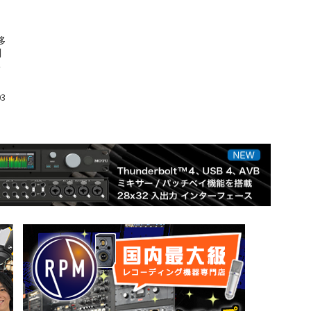
移
制
ネ
03