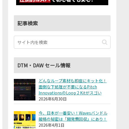
記事検索
DTM・DAW セール情報
どんなループ素材も即座にキット化！
面倒な下処理が不要になるPitch
InnovationsのLoop 2 Kitがスゴい
2026年6月30日
今、日本が一番安い！Wavesバンドル
破格の秘密は「開発費回収」にあり！
2026年4月1日