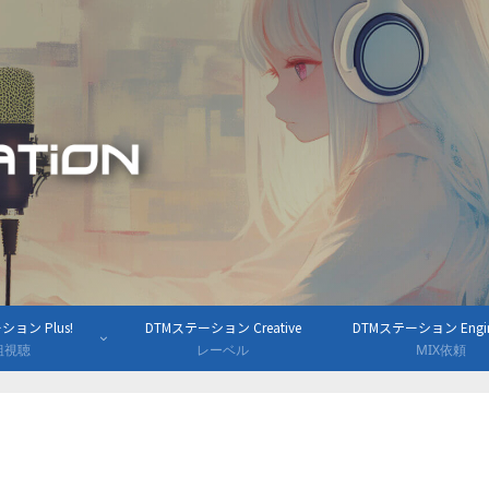
ョン Plus!
DTMステーション Creative
DTMステーション Engine
組視聴
レーベル
MIX依頼