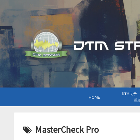
DTMステーシ
HOME
番
MasterCheck Pro