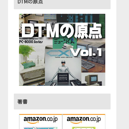
DTMの原点
著書