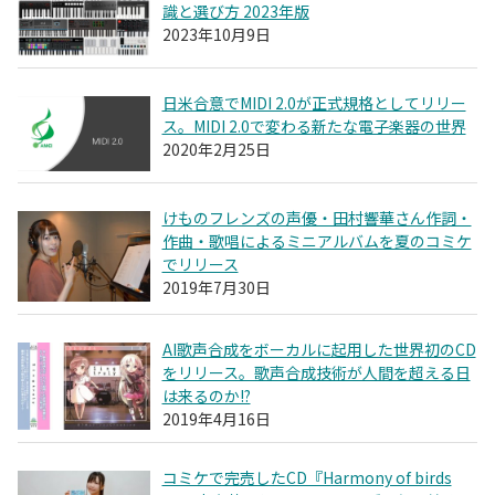
識と選び方 2023年版
2023年10月9日
日米合意でMIDI 2.0が正式規格としてリリー
ス。MIDI 2.0で変わる新たな電子楽器の世界
2020年2月25日
けものフレンズの声優・田村響華さん作詞・
作曲・歌唱によるミニアルバムを夏のコミケ
でリリース
2019年7月30日
AI歌声合成をボーカルに起用した世界初のCD
をリリース。歌声合成技術が人間を超える日
は来るのか!?
2019年4月16日
コミケで完売したCD『Harmony of birds