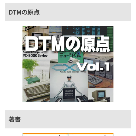
DTMの原点
著書