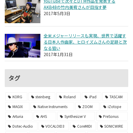
YouTubeで次々とDTM作品を発表する
AKB48の竹内美宥さんが目指す夢
2017年5月3日
全米メジャーリリースも実現、世界で活躍す
る日本人作曲家、ヒロイズムさんの足跡と次
なる狙い
2017年1月31日
タグ
KORG
steinberg
Roland
iPad
TASCAM
MAGIX
Native Instruments
ZOOM
iZotope
Arturia
AHS
Synthesizer V
PreSonus
Dotec-Audio
VOCALOID3
CoreMIDI
SONICWIRE