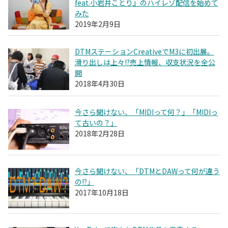
feat.小岩井ことり』のハイレゾ配信を始めて
みた
2019年2月9日
DTMステーションCreativeでM3に初出展。
滑り出しは上々!?売上情報、収支状況を全公
開
2018年4月30日
今さら聞けない、「MIDIって何？」「MIDIっ
て古いの？」
2018年2月28日
今さら聞けない、「DTMとDAWって何が違う
の!?」
2017年10月18日