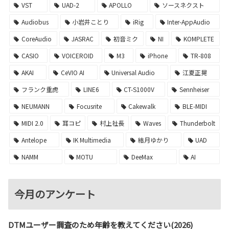
VST
UAD-2
APOLLO
ソースネクスト
Audiobus
小岩井ことり
iRig
Inter-AppAudio
CoreAudio
JASRAC
初音ミク
NI
KOMPLETE
CASIO
VOICEROID
M3
iPhone
TR-808
AKAI
CeVIO AI
Universal Audio
江夏正晃
フランク重虎
LINE6
CT-S1000V
Sennheiser
NEUMANN
Focusrite
Cakewalk
BLE-MIDI
MIDI 2.0
耳コピ
村上社長
Waves
Thunderbolt
Antelope
IK Multimedia
結月ゆかり
UAD
NAMM
MOTU
DeeMax
AI
今月のアンケート
DTMユーザー調査のため年齢を教えてください(2026)