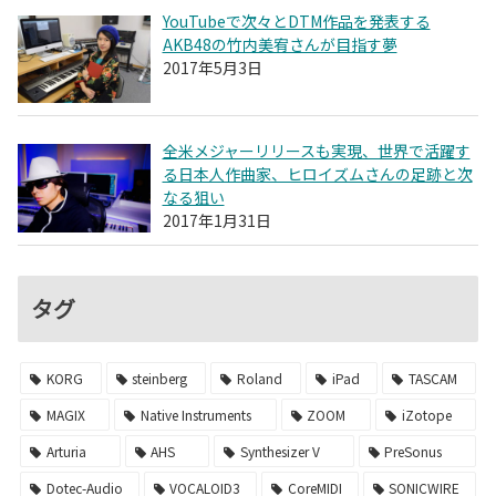
YouTubeで次々とDTM作品を発表する
AKB48の竹内美宥さんが目指す夢
2017年5月3日
全米メジャーリリースも実現、世界で活躍す
る日本人作曲家、ヒロイズムさんの足跡と次
なる狙い
2017年1月31日
タグ
KORG
steinberg
Roland
iPad
TASCAM
MAGIX
Native Instruments
ZOOM
iZotope
Arturia
AHS
Synthesizer V
PreSonus
Dotec-Audio
VOCALOID3
CoreMIDI
SONICWIRE