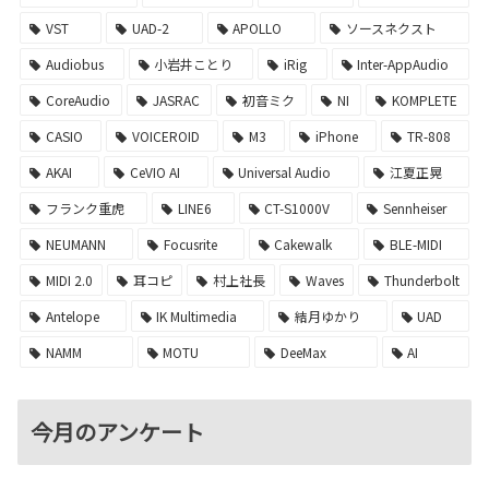
VST
UAD-2
APOLLO
ソースネクスト
Audiobus
小岩井ことり
iRig
Inter-AppAudio
CoreAudio
JASRAC
初音ミク
NI
KOMPLETE
CASIO
VOICEROID
M3
iPhone
TR-808
AKAI
CeVIO AI
Universal Audio
江夏正晃
フランク重虎
LINE6
CT-S1000V
Sennheiser
NEUMANN
Focusrite
Cakewalk
BLE-MIDI
MIDI 2.0
耳コピ
村上社長
Waves
Thunderbolt
Antelope
IK Multimedia
結月ゆかり
UAD
NAMM
MOTU
DeeMax
AI
今月のアンケート