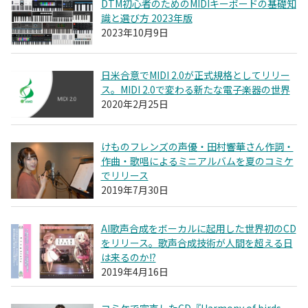
DTM初心者のためのMIDIキーボードの基礎知
識と選び方 2023年版
2023年10月9日
日米合意でMIDI 2.0が正式規格としてリリー
ス。MIDI 2.0で変わる新たな電子楽器の世界
2020年2月25日
けものフレンズの声優・田村響華さん作詞・
作曲・歌唱によるミニアルバムを夏のコミケ
でリリース
2019年7月30日
AI歌声合成をボーカルに起用した世界初のCD
をリリース。歌声合成技術が人間を超える日
は来るのか!?
2019年4月16日
コミケで完売したCD『Harmony of birds