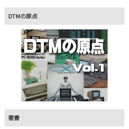
DTMの原点
著書