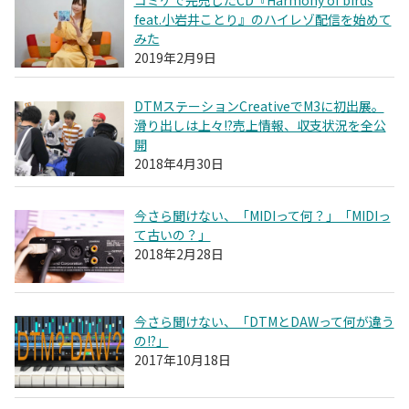
feat.小岩井ことり』のハイレゾ配信を始めて
みた
2019年2月9日
DTMステーションCreativeでM3に初出展。
滑り出しは上々!?売上情報、収支状況を全公
開
2018年4月30日
今さら聞けない、「MIDIって何？」「MIDIっ
て古いの？」
2018年2月28日
今さら聞けない、「DTMとDAWって何が違う
の!?」
2017年10月18日