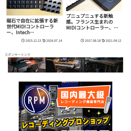
プニュプニュする新触
磁石で自在に拡張する新
感。フランス生まれの
世代MIDIコントローラ
MIDIコントローラー、
ー、Intech
Touché(トゥーシェ)が気
Studio「Grid」シリーズ
持ちいい！
2025.12.23
2026.07.14
2017.08.18
2021.09.12
が日本上陸
スポンサーリンク