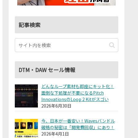
記事検索
DTM・DAW セール情報
どんなループ素材も即座にキット化！
面倒な下処理が不要になるPitch
InnovationsのLoop 2 Kitがスゴい
2026年6月30日
今、日本が一番安い！Wavesバンドル
破格の秘密は「開発費回収」にあり！
2026年4月1日