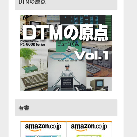
DTMの原点
著書