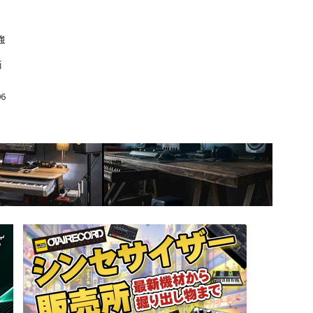
強
価
06