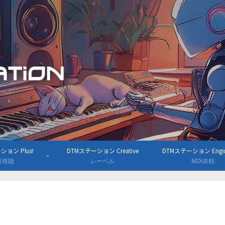
ョン Plus!
DTMステーション Creative
DTMステーション Engine
組視聴
レーベル
MIX依頼