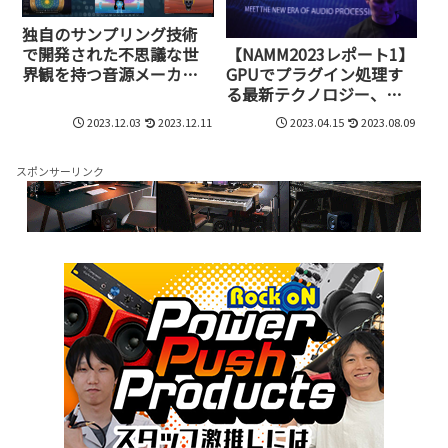
独自のサンプリング技術
で開発された不思議な世
【NAMM2023レポート1】
界観を持つ音源メーカ
GPUでプラグイン処理す
ー、MNTRAが日本上陸。
る最新テクノロジー、
現在、最大74%オフのセ
GPU Audioの技術とは
2023.12.03
2023.12.11
2023.04.15
2023.08.09
ール中
スポンサーリンク