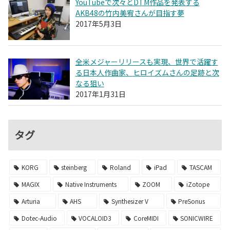
YouTubeで次々とDTM作品を発表する
AKB48の竹内美宥さんが目指す夢
2017年5月3日
全米メジャーリリースも実現、世界で活躍す
る日本人作曲家、ヒロイズムさんの足跡と次
なる狙い
2017年1月31日
タグ
KORG
steinberg
Roland
iPad
TASCAM
MAGIX
Native Instruments
ZOOM
iZotope
Arturia
AHS
Synthesizer V
PreSonus
Dotec-Audio
VOCALOID3
CoreMIDI
SONICWIRE