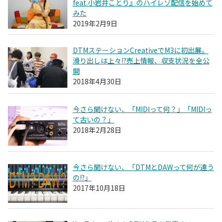
feat.小岩井ことり』のハイレゾ配信を始めて
みた
2019年2月9日
DTMステーションCreativeでM3に初出展。
滑り出しは上々!?売上情報、収支状況を全公
開
2018年4月30日
今さら聞けない、「MIDIって何？」「MIDIっ
て古いの？」
2018年2月28日
今さら聞けない、「DTMとDAWって何が違う
の!?」
2017年10月18日