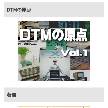
DTMの原点
著書