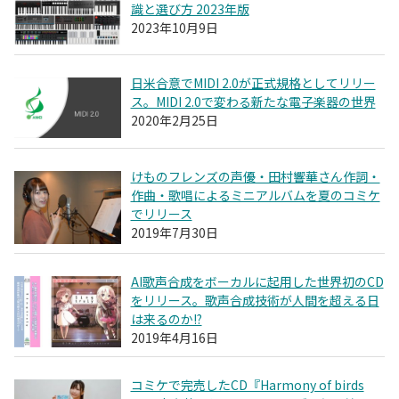
識と選び方 2023年版
2023年10月9日
日米合意でMIDI 2.0が正式規格としてリリー
ス。MIDI 2.0で変わる新たな電子楽器の世界
2020年2月25日
けものフレンズの声優・田村響華さん作詞・
作曲・歌唱によるミニアルバムを夏のコミケ
でリリース
2019年7月30日
AI歌声合成をボーカルに起用した世界初のCD
をリリース。歌声合成技術が人間を超える日
は来るのか!?
2019年4月16日
コミケで完売したCD『Harmony of birds