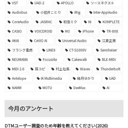
VST
UAD-2
APOLLO
ソースネクスト
Audiobus
小岩井ことり
iRig
Inter-AppAudio
CoreAudio
JASRAC
初音ミク
NI
KOMPLETE
CASIO
VOICEROID
M3
iPhone
TR-808
AKAI
CeVIO AI
Universal Audio
江夏正晃
フランク重虎
LINE6
CT-S1000V
Sennheiser
NEUMANN
Focusrite
Cakewalk
BLE-MIDI
MIDI 2.0
耳コピ
村上社長
Waves
Thunderbolt
Antelope
IK Multimedia
結月ゆかり
UAD
NAMM
MOTU
DeeMax
AI
今月のアンケート
DTMユーザー調査のため年齢を教えてください(2026)