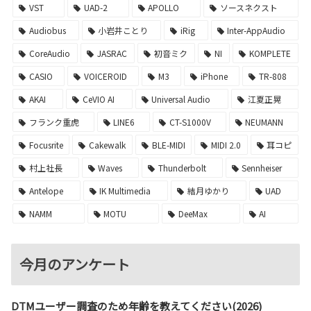
VST
UAD-2
APOLLO
ソースネクスト
Audiobus
小岩井ことり
iRig
Inter-AppAudio
CoreAudio
JASRAC
初音ミク
NI
KOMPLETE
CASIO
VOICEROID
M3
iPhone
TR-808
AKAI
CeVIO AI
Universal Audio
江夏正晃
フランク重虎
LINE6
CT-S1000V
NEUMANN
Focusrite
Cakewalk
BLE-MIDI
MIDI 2.0
耳コピ
村上社長
Waves
Thunderbolt
Sennheiser
Antelope
IK Multimedia
結月ゆかり
UAD
NAMM
MOTU
DeeMax
AI
今月のアンケート
DTMユーザー調査のため年齢を教えてください(2026)