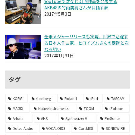
YouTubeで次々とDTM作品を発表する
AKB48の竹内美宥さんが目指す夢
2017年5月3日
全米メジャーリリースも実現、世界で活躍す
る日本人作曲家、ヒロイズムさんの足跡と次
なる狙い
2017年1月31日
タグ
KORG
steinberg
Roland
iPad
TASCAM
MAGIX
Native Instruments
ZOOM
iZotope
Arturia
AHS
Synthesizer V
PreSonus
Dotec-Audio
VOCALOID3
CoreMIDI
SONICWIRE