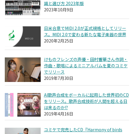
識と選び方 2023年版
2023年10月9日
日米合意でMIDI 2.0が正式規格としてリリー
ス。MIDI 2.0で変わる新たな電子楽器の世界
2020年2月25日
けものフレンズの声優・田村響華さん作詞・
作曲・歌唱によるミニアルバムを夏のコミケ
でリリース
2019年7月30日
AI歌声合成をボーカルに起用した世界初のCD
をリリース。歌声合成技術が人間を超える日
は来るのか!?
2019年4月16日
コミケで完売したCD『Harmony of birds