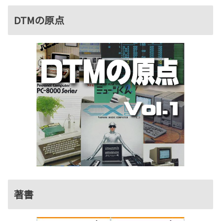
DTMの原点
著書