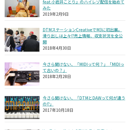
feat.小岩井ことり』のハイレゾ配信を始めて
みた
2019年2月9日
DTMステーションCreativeでM3に初出展。
滑り出しは上々!?売上情報、収支状況を全公
開
2018年4月30日
今さら聞けない、「MIDIって何？」「MIDIっ
て古いの？」
2018年2月28日
今さら聞けない、「DTMとDAWって何が違う
の!?」
2017年10月18日