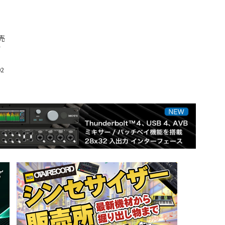
売
そ
02