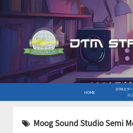
DTMステーシ
HOME
番
Moog Sound Studio Semi M