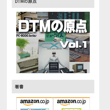
DTMの原点
著書