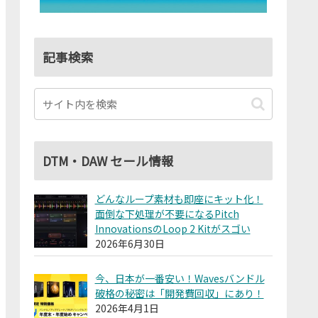
記事検索
DTM・DAW セール情報
どんなループ素材も即座にキット化！
面倒な下処理が不要になるPitch
InnovationsのLoop 2 Kitがスゴい
2026年6月30日
今、日本が一番安い！Wavesバンドル
破格の秘密は「開発費回収」にあり！
2026年4月1日