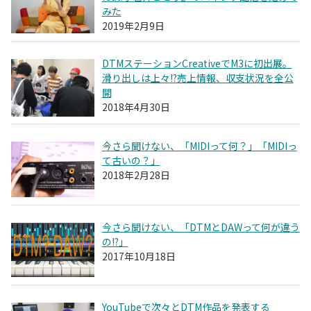
みた
2019年2月9日
DTMステーションCreativeでM3に初出展。
滑り出しは上々!?売上情報、収支状況を全公
開
2018年4月30日
今さら聞けない、「MIDIって何？」「MIDIっ
て古いの？」
2018年2月28日
今さら聞けない、「DTMとDAWって何が違う
の!?」
2017年10月18日
YouTubeで次々とDTM作品を発表する