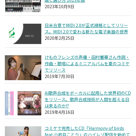
識と選び方 2023年版
2023年10月9日
日米合意でMIDI 2.0が正式規格としてリリー
ス。MIDI 2.0で変わる新たな電子楽器の世界
2020年2月25日
けものフレンズの声優・田村響華さん作詞・
作曲・歌唱によるミニアルバムを夏のコミケ
でリリース
2019年7月30日
AI歌声合成をボーカルに起用した世界初のCD
をリリース。歌声合成技術が人間を超える日
は来るのか!?
2019年4月16日
コミケで完売したCD『Harmony of birds
feat.小岩井ことり』のハイレゾ配信を始めて