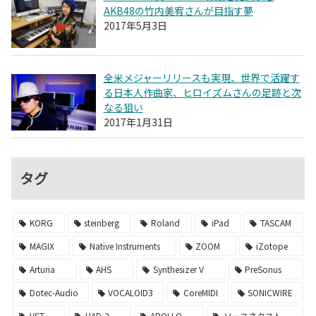
AKB48の竹内美宥さんが目指す夢
2017年5月3日
全米メジャーリリースも実現、世界で活躍す
る日本人作曲家、ヒロイズムさんの足跡と次
なる狙い
2017年1月31日
タグ
KORG
steinberg
Roland
iPad
TASCAM
MAGIX
Native Instruments
ZOOM
iZotope
Arturia
AHS
Synthesizer V
PreSonus
Dotec-Audio
VOCALOID3
CoreMIDI
SONICWIRE
VST
UAD-2
APOLLO
ソースネクスト