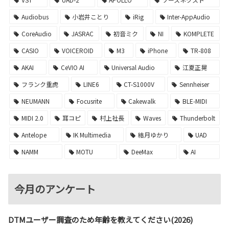
Audiobus
小岩井ことり
iRig
Inter-AppAudio
CoreAudio
JASRAC
初音ミク
NI
KOMPLETE
CASIO
VOICEROID
M3
iPhone
TR-808
AKAI
CeVIO AI
Universal Audio
江夏正晃
フランク重虎
LINE6
CT-S1000V
Sennheiser
NEUMANN
Focusrite
Cakewalk
BLE-MIDI
MIDI 2.0
耳コピ
村上社長
Waves
Thunderbolt
Antelope
IK Multimedia
結月ゆかり
UAD
NAMM
MOTU
DeeMax
AI
今月のアンケート
DTMユーザー調査のため年齢を教えてください(2026)