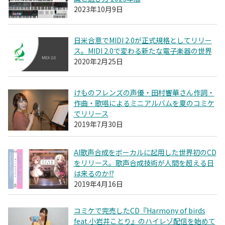
2023年10月9日
日米合意でMIDI 2.0が正式規格としてリリー
ス。MIDI 2.0で変わる新たな電子楽器の世界
2020年2月25日
けものフレンズの声優・田村響華さん作詞・
作曲・歌唱によるミニアルバムを夏のコミケ
でリリース
2019年7月30日
AI歌声合成をボーカルに起用した世界初のCD
をリリース。歌声合成技術が人間を超える日
は来るのか!?
2019年4月16日
コミケで完売したCD『Harmony of birds
feat.小岩井ことり』のハイレゾ配信を始めて