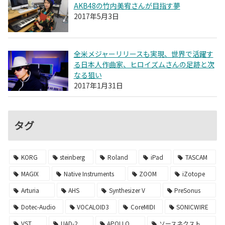
AKB48の竹内美宥さんが目指す夢
2017年5月3日
全米メジャーリリースも実現、世界で活躍す
る日本人作曲家、ヒロイズムさんの足跡と次
なる狙い
2017年1月31日
タグ
KORG
steinberg
Roland
iPad
TASCAM
MAGIX
Native Instruments
ZOOM
iZotope
Arturia
AHS
Synthesizer V
PreSonus
Dotec-Audio
VOCALOID3
CoreMIDI
SONICWIRE
VST
UAD-2
APOLLO
ソースネクスト