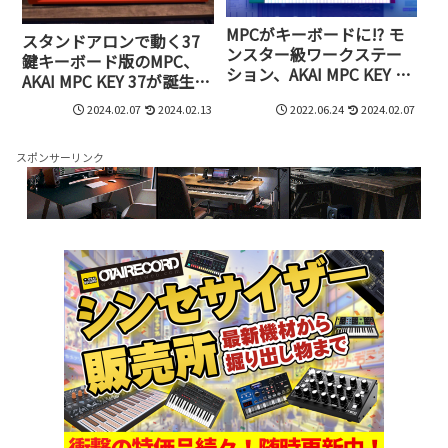
MPCがキーボードに!? モ
スタンドアロンで動く37
ンスター級ワークステー
鍵キーボード版のMPC、
ション、AKAI MPC KEY 61
AKAI MPC KEY 37が誕生。
爆誕
DAWとも連携可能でオー
2024.02.07
2024.02.13
2022.06.24
2024.02.07
ディオIFとしても動作する
スポンサーリンク