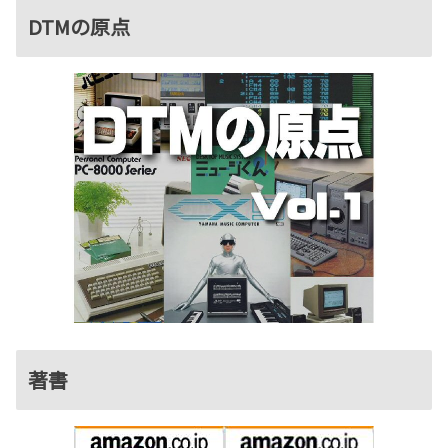
DTMの原点
著書