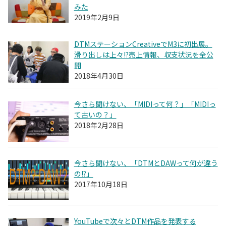
みた
2019年2月9日
DTMステーションCreativeでM3に初出展。
滑り出しは上々!?売上情報、収支状況を全公
開
2018年4月30日
今さら聞けない、「MIDIって何？」「MIDIっ
て古いの？」
2018年2月28日
今さら聞けない、「DTMとDAWって何が違う
の!?」
2017年10月18日
YouTubeで次々とDTM作品を発表する