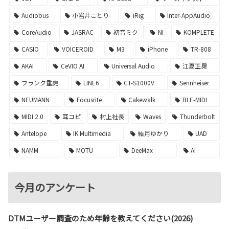
Audiobus
小岩井ことり
iRig
Inter-AppAudio
CoreAudio
JASRAC
初音ミク
NI
KOMPLETE
CASIO
VOICEROID
M3
iPhone
TR-808
AKAI
CeVIO AI
Universal Audio
江夏正晃
フランク重虎
LINE6
CT-S1000V
Sennheiser
NEUMANN
Focusrite
Cakewalk
BLE-MIDI
MIDI 2.0
耳コピ
村上社長
Waves
Thunderbolt
Antelope
IK Multimedia
結月ゆかり
UAD
NAMM
MOTU
DeeMax
AI
今月のアンケート
DTMユーザー調査のため年齢を教えてください(2026)