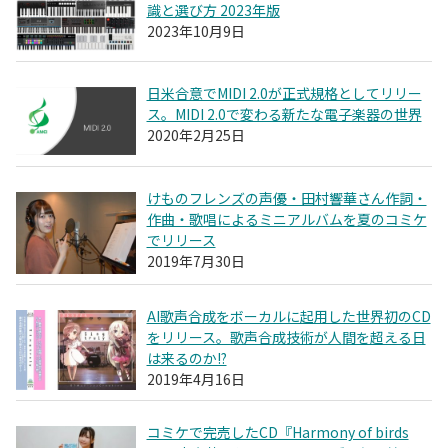
識と選び方 2023年版
2023年10月9日
日米合意でMIDI 2.0が正式規格としてリリー
ス。MIDI 2.0で変わる新たな電子楽器の世界
2020年2月25日
けものフレンズの声優・田村響華さん作詞・
作曲・歌唱によるミニアルバムを夏のコミケ
でリリース
2019年7月30日
AI歌声合成をボーカルに起用した世界初のCD
をリリース。歌声合成技術が人間を超える日
は来るのか!?
2019年4月16日
コミケで完売したCD『Harmony of birds