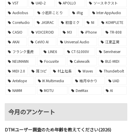
VST
UAD-2
APOLLO
ソースネクスト
Audiobus
小岩井ことり
iRig
Inter-AppAudio
CoreAudio
JASRAC
初音ミク
NI
KOMPLETE
CASIO
VOICEROID
M3
iPhone
TR-808
AKAI
CeVIO AI
Universal Audio
江夏正晃
フランク重虎
LINE6
CT-S1000V
Sennheiser
NEUMANN
Focusrite
Cakewalk
BLE-MIDI
MIDI 2.0
耳コピ
村上社長
Waves
Thunderbolt
Antelope
IK Multimedia
結月ゆかり
UAD
NAMM
MOTU
DeeMax
AI
今月のアンケート
DTMユーザー調査のため年齢を教えてください(2026)