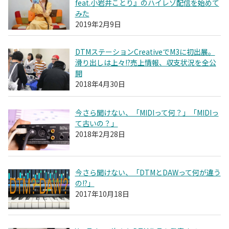
feat.小岩井ことり』のハイレゾ配信を始めて
みた
2019年2月9日
DTMステーションCreativeでM3に初出展。
滑り出しは上々!?売上情報、収支状況を全公
開
2018年4月30日
今さら聞けない、「MIDIって何？」「MIDIっ
て古いの？」
2018年2月28日
今さら聞けない、「DTMとDAWって何が違う
の!?」
2017年10月18日