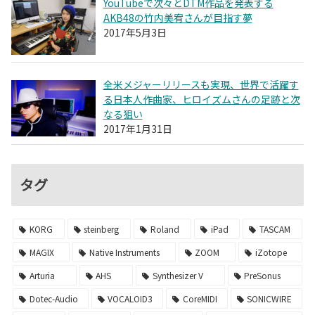
YouTubeで次々とDTM作品を発表する
AKB48の竹内美宥さんが目指す夢
2017年5月3日
全米メジャーリリースも実現、世界で活躍す
る日本人作曲家、ヒロイズムさんの足跡と次
なる狙い
2017年1月31日
タグ
KORG
steinberg
Roland
iPad
TASCAM
MAGIX
Native Instruments
ZOOM
iZotope
Arturia
AHS
Synthesizer V
PreSonus
Dotec-Audio
VOCALOID3
CoreMIDI
SONICWIRE