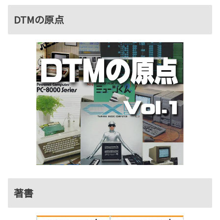
DTMの原点
著書