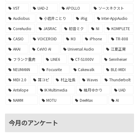
VST
UAD-2
APOLLO
ソースネクスト
Audiobus
小岩井ことり
iRig
Inter-AppAudio
CoreAudio
JASRAC
初音ミク
NI
KOMPLETE
CASIO
VOICEROID
M3
iPhone
TR-808
AKAI
CeVIO AI
Universal Audio
江夏正晃
フランク重虎
LINE6
CT-S1000V
Sennheiser
NEUMANN
Focusrite
Cakewalk
BLE-MIDI
MIDI 2.0
耳コピ
村上社長
Waves
Thunderbolt
Antelope
IK Multimedia
結月ゆかり
UAD
NAMM
MOTU
DeeMax
AI
今月のアンケート