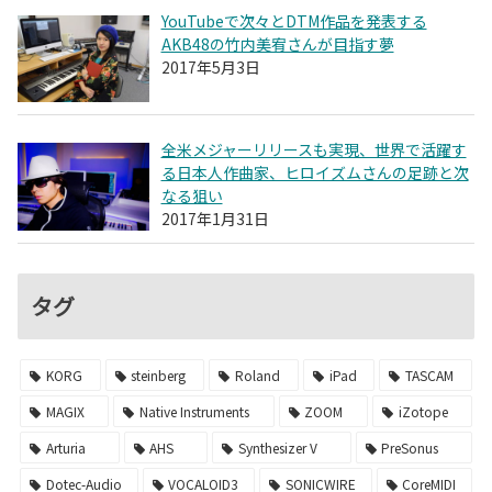
YouTubeで次々とDTM作品を発表する
AKB48の竹内美宥さんが目指す夢
2017年5月3日
全米メジャーリリースも実現、世界で活躍す
る日本人作曲家、ヒロイズムさんの足跡と次
なる狙い
2017年1月31日
タグ
KORG
steinberg
Roland
iPad
TASCAM
MAGIX
Native Instruments
ZOOM
iZotope
Arturia
AHS
Synthesizer V
PreSonus
Dotec-Audio
VOCALOID3
SONICWIRE
CoreMIDI