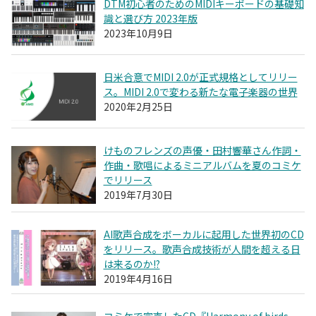
DTM初心者のためのMIDIキーボードの基礎知
識と選び方 2023年版
2023年10月9日
日米合意でMIDI 2.0が正式規格としてリリー
ス。MIDI 2.0で変わる新たな電子楽器の世界
2020年2月25日
けものフレンズの声優・田村響華さん作詞・
作曲・歌唱によるミニアルバムを夏のコミケ
でリリース
2019年7月30日
AI歌声合成をボーカルに起用した世界初のCD
をリリース。歌声合成技術が人間を超える日
は来るのか!?
2019年4月16日
コミケで完売したCD『Harmony of birds