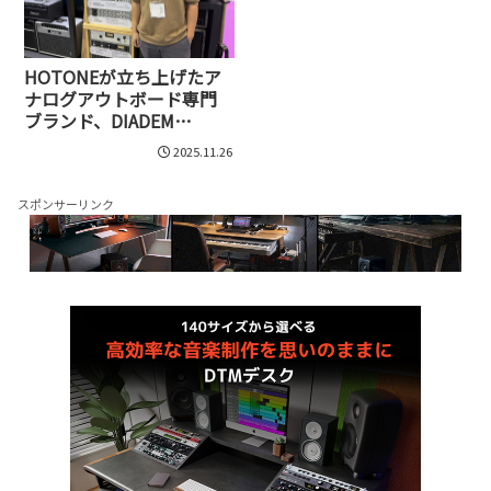
HOTONEが立ち上げたア
ナログアウトボード専門
ブランド、DIADEM
TONE。ビンテージ名機の
2025.11.26
復刻とオリジナル設計で
挑む新たな挑戦
スポンサーリンク