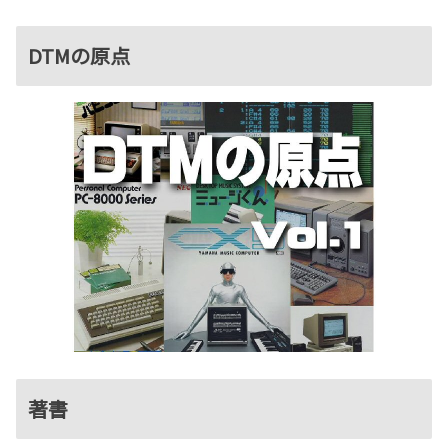
DTMの原点
著書