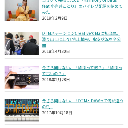
feat.小岩井ことり』のハイレゾ配信を始めて
みた
2019年2月9日
DTMステーションCreativeでM3に初出展。
滑り出しは上々!?売上情報、収支状況を全公
開
2018年4月30日
今さら聞けない、「MIDIって何？」「MIDIっ
て古いの？」
2018年2月28日
今さら聞けない、「DTMとDAWって何が違う
の!?」
2017年10月18日