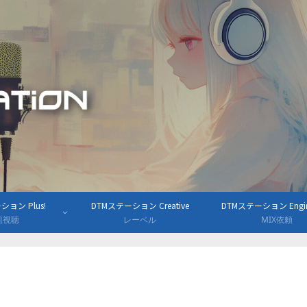
ョン Plus!
DTMステーション Creative
DTMステーション Engine
組視聴
レーベル
MIX依頼