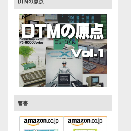
DTMの原点
著書