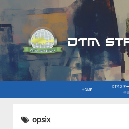
DTMステーシ
HOME
番
opsix