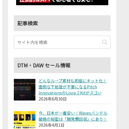
記事検索
DTM・DAW セール情報
どんなループ素材も即座にキット化！
面倒な下処理が不要になるPitch
InnovationsのLoop 2 Kitがスゴい
2026年6月30日
今、日本が一番安い！Wavesバンドル
破格の秘密は「開発費回収」にあり！
2026年4月1日