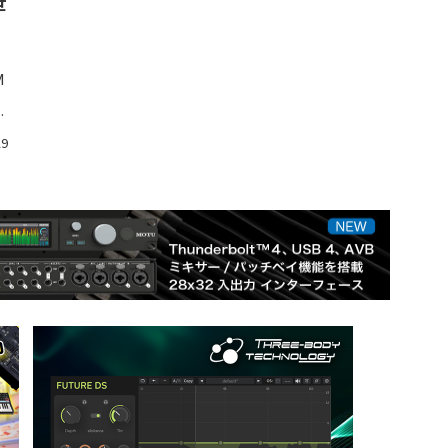
世
M
た
29